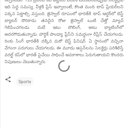
ఇది పెద్ద సమస్య. వీళ్లకి ప్లేస్‌ ఇవ్వాలంటే, కొంత మంది టాప్‌ ప్లేయర్‌లని
పక్కన పెట్టాల్సి వస్తుంది. జైస్వాల్‌ రూపంలో భారత్‌కి టాప్‌ ఆర్డర్‌లో బెస్ట్‌
బ్యాటర్‌ దొరికాడు. తనదైన రోజు జైస్వాల్‌ ఒంటి చేత్తో మ్యాచ్‌
గెలిపించగలడు. దుబే ఇటు బౌలింగ్‌, అటు బ్యాటింగ్‌లో
అదరగొడుతున్నాడు. హార్దిక్ పాండ్యా ప్లేస్‌ని సమర్థంగా రీప్లేస్‌ చేయగలడు.
రింకు సింగ్‌ భారత్‌కి దక్కిన మరో బెస్ట్‌ ఫినిషర్‌. ఏ స్థానంలో వచ్చినా
వేగంగా పరుగులు చేయగలడు. ఈ మూడు ఆప్షన్‌లను సెలక్టెర్లు పరిశీలిస్తే
వరల్డ్‌ కప్‌లో భారత్‌ పైచేయి సాధించే అవకాశాలు పెరుగుతాయని కొందరు
నిపుణులు చెబుతున్నారు.
Sports
C
o
m
m
e