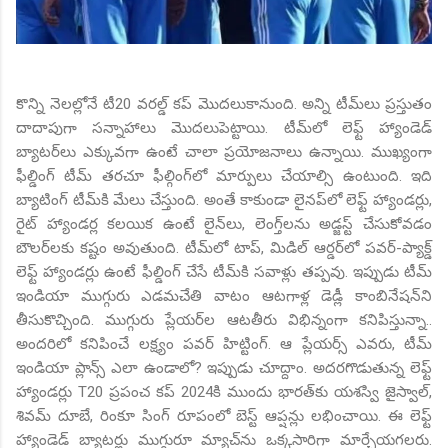
కొన్ని నెలల్లోనే టీ20 వరల్డ్ కప్‌ మొదలుకానుంది. అన్ని టీమ్‌లు ప్రస్తుతం
దాదాపుగా సన్నాహాలు మొదలుపెట్టాయి. టీమ్‌లో లెఫ్ట్‌ హ్యాండెడ్‌
బ్యాటర్‌లు ఎక్కువగా ఉంటే చాలా ప్రయోజనాలు ఉన్నాయి. ముఖ్యంగా
ఫీల్డింగ్‌ టీమ్‌ తరచూ ఫీల్గింగ్‌లో మార్పులు చేయాల్సి ఉంటుంది. ఇది
బ్యాటింగ్‌ టీమ్‌కి మేలు చేస్తుంది. అంతే కాకుండా లైనప్‌లో లెఫ్ట్ హ్యాండర్లు,
రైట్ హ్యాండర్ల కలయిక ఉంటే లైన్‌లు, లెంగ్త్‌లను అడ్జస్ట్‌ చేసుకోవడం
బౌలర్‌లకు కష్టం అవుతుంది. టీమ్‌లో టాప్, మిడిల్ ఆర్డర్‌లో పవర్-ప్యాక్డ్
లెఫ్ట్ హ్యాండర్లు ఉంటే ఫీల్డింగ్ చేసే టీమ్‌కి సవాళ్లు తప్పవు. ఇప్పుడు టీమ్
ఇండియా ముగ్గురు ఎడమచేతి వాటం ఆటగాళ్ల డెడ్లీ కాంబినేషన్‌ని
తీసుకొచ్చింది. ముగ్గురు ప్లేయర్‌ల ఆటతీరు విభిన్నంగా కనిపిస్తున్నా..
అందరిలో కనిపించే లక్ష్యం పవర్‌ హిట్టింగ్‌. ఆ ప్లేయర్స్‌ ఎవరు, టీమ్‌
ఇండియా ప్లాన్స్‌ ఎలా ఉండాలో? ఇప్పుడు చూద్దాం. అదరగొడుతున్న లెఫ్ట్‌
హ్యాండర్లు T20 ప్రపంచ కప్ 2024కి ముందు భారత్‌కు యశస్వి జైస్వాల్,
శివమ్ దూబే, రింకూ సింగ్ రూపంలో బెస్ట్‌ ఆప్షన్లు లభించాయి. ఈ లెఫ్ట్‌
హ్యాండెడ్‌ బ్యాటర్లు ముగ్గురూ మ్యాచ్‌ను ఒక్కసారిగా మార్చేయగలరు.