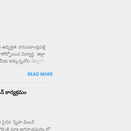
ధృిక్తత. దిగువవాండ్లపల్లి
ల్పోయిన విద్యార్థి. జిల్లా
ే మీకు దిక్కున్నచోట చెప్పుకోండని
చి కళాశాల వద్ద ఆందోళన
READ MORE
ున్న పలు ఉపాధ్యాయులు
ులిస్తున్న పలు
్రామస్తులు.
లన్ కార్యక్రమం
PF) సైనిక స్నేహ మిలన్
బొబ్బిలి న్యూ జగన్నాధపురం లో