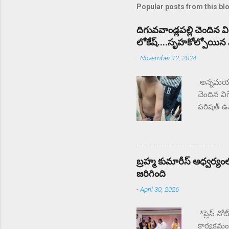
Popular posts from this bl
దిగువవాండ్లపల్లి చెందిన 
లోకేష్....సృహకోల్పోయిన విద
-
November 12, 2024
అన్నమయ్య 
చెందిన వి
పరిషత్ ఉన్
సంఘటన స్
చేస్తున్
తల్లిదండ
ఉపాధ్యాయు
బ్రహ్మ కుమారీస్ ఆధ్వర్యంలో
జరిగింది
-
April 30, 2026
*ప్రెస్ నో
కార్యక్రమ