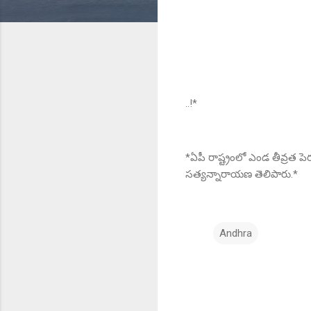
..!*
*ఏపీ రాష్ట్రంలో ఎండ తీవ్రత ప
సత్యన్నారాయణ తెలిపారు.*
Andhra
C
o
m