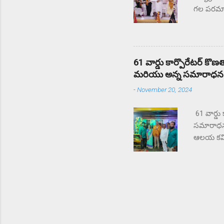
గల పరమాత్
మంది CAPF
కొనియాడా
కొనియాడార
కుమారిస్ 
61 వార్డు కార్పొరేటర్ కొ
జవాన్లు స
మరియు అన్న సమారాధన కార
మెడిటేషన్
-
November 20, 2024
61 వార్డు
సమారాధన కా
ఆలయ కమిట
సమారాధన క
కార్పొరే
కమిటీ ఆధ్వ
మరియు గు
మాట్లాడుత