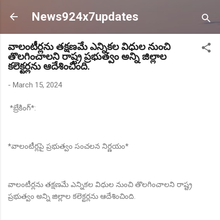
Skip to main content
News924x7updates
వాలంటీర్లను తక్షణమే ఎన్నికల విధుల నుంచి
తొలగించాలని రాష్ట్ర ప్రభుత్వం అన్ని జిల్లాల
కలెక్టర్లను ఆదేశించింది.
-
March 15, 2024
*బ్రేకింగ్*:
*వాలంటీర్లపై ప్రభుత్వం సంచలన నిర్ణయం*
వాలంటీర్లను తక్షణమే ఎన్నికల విధుల నుంచి తొలగించాలని రాష్ట్ర
ప్రభుత్వం అన్ని జిల్లాల కలెక్టర్లను ఆదేశించింది.