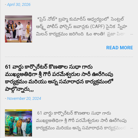
-
April 30, 2026
దారి మళ్ళించే విధంగా సహాయ సహకారాలు చేస్తున్న
పలు ఉపాధ్యాయులు తల్లిదండ్రులకు మందలిస్తున్న
*ప్రెస్ నోట్* బ్రహ్మ కుమారీస్ ఆధ్వర్యంలో సెంట్రల్
పలు ఉపాధ్యాయులు గంటల తరబడి తల్లిదండ్రులను
ఆర్మ్డ్ పోలీస్ ఫోర్సెస్ జవాన్లకు (CAPF) సైనిక స్నేహ
మందులిస్తున్న పలు ఉపాధ్యాయులు న్యాయం జరిగే
మిలన్ కార్యక్రమం జరిగింది ఓం శాంతి! ప్రజా పితా
వరకు ఇక్కడ నుంచి కదిలేది లేదని భీష్మించుకోని
బ్రహ్మా కుమారీస్ ఈశ్వరీయ విశ్వవిద్యాయం బొబ్బిలి
కుర్చోన్న గ్రామస్తులు.
READ MORE
న్యూ జగన్నాధపురం లో గల పరమాత్మ అనుభూతి
ధామ్ సేవా కేంద్రం లో CAPF విభాగానికి
సంబంధించిన రిటైర్డ్ మరియు ఇన్ సర్వీస్ లో ఉన్న 70
61 వార్డు కార్పొరేటర్ కొణతాల సుధా గారు
మంది CAPF జవాన్ల తో స్నేహ మిలన్ కార్యక్రమం
ముఖ్యఅతిథిగా శ్రీ గౌరీ పరమేశ్వరుల సారీ ఊరేగింపు
నిర్వహించారు దేశ రక్షణ కోసం , చేస్తున్న త్యాగం ,
కార్యక్రమం మరియు అన్న సమారాధన కార్యక్రమంలో
సేవలను కొనియాడారు. ఎల్లప్పుడూ దేశమంతా CAPF
పాల్గొన్నారు,,,
జవాన్ సోదరులకు ఋణపడి ఉంటుందని బ్రహ్మ
-
November 20, 2024
కుమారి రాజేశ్వరి అక్కయ్య కొనియాడారు . ఈ
సందర్భంగా విచ్చేసిన CAPF సైనిక సోదరులు అందరికీ
61 వార్డు కార్పొరేటర్ కొణతాల సుధా గారు
శివ పరమాత్మ పరిచయం నిచ్చి , బ్రహ్మా కుమారిస్ సంస్థ
ముఖ్యఅతిథిగా శ్రీ గౌరీ పరమేశ్వరుల సారీ ఊరేగింపు
చేపడుతున్న 20 విభాగాల ద్వారా ప్రపంచంలో 140
కార్యక్రమం మరియు అన్న సమారాధన కార్యక్రమంలో
దేశాలలో రకరకాల సేవలను గూర్చి తెలియచేశారు.
పాల్గొన్నారు,,, పారిశ్రామిక ప్రాంతం 61 వ వార్డు నందు. శ్రీ
జవాన్లు సరి హద్దులో శత్రువులపై విజయం