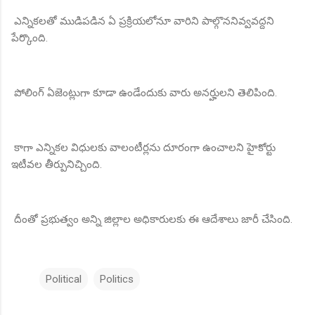
ఎన్నికలతో ముడిపడిన ఏ ప్రక్రియలోనూ వారిని పాల్గొననివ్వవద్దని
పేర్కొంది.
పోలింగ్ ఏజెంట్లుగా కూడా ఉండేందుకు వారు అనర్హులని తెలిపింది.
కాగా ఎన్నికల విధులకు వాలంటీర్లను దూరంగా ఉంచాలని హైకోర్టు
ఇటీవల తీర్పునిచ్చింది.
దీంతో ప్రభుత్వం అన్ని జిల్లాల అధికారులకు ఈ ఆదేశాలు జారీ చేసింది.
Political
Politics
C