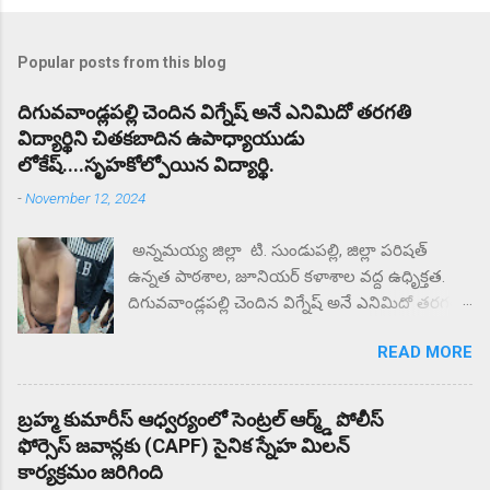
Popular posts from this blog
దిగువవాండ్లపల్లి చెందిన విగ్నేష్ అనే ఎనిమిదో తరగతి
విద్యార్థిని చితకబాదిన ఉపాధ్యాయుడు
లోకేష్....సృహకోల్పోయిన విద్యార్థి.
-
November 12, 2024
అన్నమయ్య జిల్లా టి. సుండుపల్లి, జిల్లా పరిషత్
ఉన్నత పాఠశాల, జూనియర్ కళాశాల వద్ద ఉధృిక్తత.
దిగువవాండ్లపల్లి చెందిన విగ్నేష్ అనే ఎనిమిదో తరగతి
విద్యార్థిని చితకబాదిన ఉపాధ్యాయుడు లోకేష్.
READ MORE
సృహకోల్పోయిన విద్యార్థి. జిల్లా పరిషత్ ఉన్నత
పాఠశాల వద్ద తల్లిదండ్రులు ధర్నా.. ఎందుకు కోట్టారని
తల్లిదండ్రులు ప్రశ్నిస్తే మీకు దిక్కున్నచోట చెప్పుకోండని
బ్రహ్మ కుమారీస్ ఆధ్వర్యంలో సెంట్రల్ ఆర్మ్డ్ పోలీస్
సంఘటన స్థలం నుంచి ఉడాయించాడంటున్న
ఫోర్సెస్ జవాన్లకు (CAPF) సైనిక స్నేహ మిలన్
తల్లిదండ్రులకు. దాదాపు రెండు గంటల నుంచి కళాశాల
కార్యక్రమం జరిగింది
వద్ద ఆందోళన చేస్తున్న గ్రామస్తులు. ఈ సంఘటనను