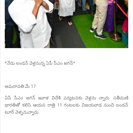
*నేడు లండన్ వెళ్లనున్న ఏపీ సీఎం జగన్*
అమరావతి:మే 17
ఏపీ సీఎం జగన్ ఇవాళ విదేశీ పర్యటనకు వెళ్లను న్నారు. సతీమణి
భారతితో కలిసి ఆయన రాత్రి 11 గంటలకు విజయవాడ నుంచి లండన్
టూర్ వెళ్ళనున్నారు..