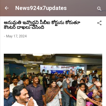
Skip to main content
News924x7updates
అనుమతి ఇవ్వొద్దని సీబీఐ కోర్టును కోరుతూ
కౌంటర్ దాఖలు చేసింది
-
May 17, 2024