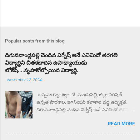
Popular posts from this blog
దిగువవాండ్లపల్లి చెందిన విగ్నేష్ అనే ఎనిమిదో తరగతి
విద్యార్థిని చితకబాదిన ఉపాధ్యాయుడు
లోకేష్....సృహకోల్పోయిన విద్యార్థి.
-
November 12, 2024
అన్నమయ్య జిల్లా టి. సుండుపల్లి, జిల్లా పరిషత్
ఉన్నత పాఠశాల, జూనియర్ కళాశాల వద్ద ఉధృిక్తత.
దిగువవాండ్లపల్లి చెందిన విగ్నేష్ అనే ఎనిమిదో తరగతి
విద్యార్థిని చితకబాదిన ఉపాధ్యాయుడు లోకేష్.
READ MORE
సృహకోల్పోయిన విద్యార్థి. జిల్లా పరిషత్ ఉన్నత
పాఠశాల వద్ద తల్లిదండ్రులు ధర్నా.. ఎందుకు కోట్టారని
తల్లిదండ్రులు ప్రశ్నిస్తే మీకు దిక్కున్నచోట చెప్పుకోండని