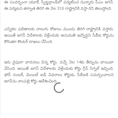
ఈ సందర్భంగా యూకే, స్విట్జర్లాండ్‌లో పర్యటించ నున్నారు సీఎం జగన్.
ఈ పర్యటన తర్వాత తిరిగి ఈ నెల 31న రాష్ట్రానికి వస్తా రని తెలుస్తోంది.
ఎన్నికల ఫలితాలకు నాలుగు రోజులు ముందు తిరిగి రాష్ట్రానికి వస్తారు.
అయితే జగన్ విదేశాలకు వెళ్లేందుకు అనుమతి ఇవ్వొద్దని సీబీఐ కోర్టును
కోరుతూ కౌంటర్ దాఖలు చేసింది.
ఇరు వైపులా వాదనలు విన్న కోర్టు.. వచ్చే నెల 14కు తీర్పును వాయిదా
వేసింది. అయితే జగన్ విదేశాలకు వెళ్లేందుకు కోర్టు గ్రీన్ సిగ్నల్ ఇచ్చింది.
ఫోన్‌ నంబర్‌, మెయిల్‌ ఐడీ వివరాలు కోర్టుకు, సీబీఐకి సమర్పించాలని
జగన్‌ను నాంపల్లి కోర్టు ఆదేశించింది.