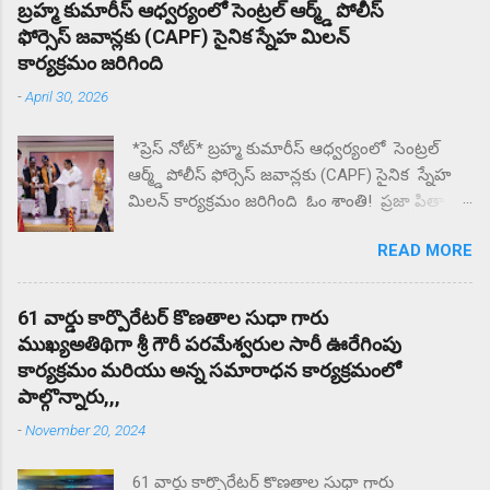
బ్రహ్మ కుమారీస్ ఆధ్వర్యంలో సెంట్రల్ ఆర్మ్డ్ పోలీస్
సంఘటన స్థలం నుంచి ఉడాయించాడంటున్న
ఫోర్సెస్ జవాన్లకు (CAPF) సైనిక స్నేహ మిలన్
తల్లిదండ్రులకు. దాదాపు రెండు గంటల నుంచి కళాశాల
కార్యక్రమం జరిగింది
వద్ద ఆందోళన చేస్తున్న గ్రామస్తులు. ఈ సంఘటనను
-
April 30, 2026
దారి మళ్ళించే విధంగా సహాయ సహకారాలు చేస్తున్న
పలు ఉపాధ్యాయులు తల్లిదండ్రులకు మందలిస్తున్న
*ప్రెస్ నోట్* బ్రహ్మ కుమారీస్ ఆధ్వర్యంలో సెంట్రల్
పలు ఉపాధ్యాయులు గంటల తరబడి తల్లిదండ్రులను
ఆర్మ్డ్ పోలీస్ ఫోర్సెస్ జవాన్లకు (CAPF) సైనిక స్నేహ
మందులిస్తున్న పలు ఉపాధ్యాయులు న్యాయం జరిగే
మిలన్ కార్యక్రమం జరిగింది ఓం శాంతి! ప్రజా పితా
వరకు ఇక్కడ నుంచి కదిలేది లేదని భీష్మించుకోని
బ్రహ్మా కుమారీస్ ఈశ్వరీయ విశ్వవిద్యాయం బొబ్బిలి
కుర్చోన్న గ్రామస్తులు.
READ MORE
న్యూ జగన్నాధపురం లో గల పరమాత్మ అనుభూతి
ధామ్ సేవా కేంద్రం లో CAPF విభాగానికి
సంబంధించిన రిటైర్డ్ మరియు ఇన్ సర్వీస్ లో ఉన్న 70
61 వార్డు కార్పొరేటర్ కొణతాల సుధా గారు
మంది CAPF జవాన్ల తో స్నేహ మిలన్ కార్యక్రమం
ముఖ్యఅతిథిగా శ్రీ గౌరీ పరమేశ్వరుల సారీ ఊరేగింపు
నిర్వహించారు దేశ రక్షణ కోసం , చేస్తున్న త్యాగం ,
కార్యక్రమం మరియు అన్న సమారాధన కార్యక్రమంలో
సేవలను కొనియాడారు. ఎల్లప్పుడూ దేశమంతా CAPF
పాల్గొన్నారు,,,
జవాన్ సోదరులకు ఋణపడి ఉంటుందని బ్రహ్మ
-
November 20, 2024
కుమారి రాజేశ్వరి అక్కయ్య కొనియాడారు . ఈ
సందర్భంగా విచ్చేసిన CAPF సైనిక సోదరులు అందరికీ
61 వార్డు కార్పొరేటర్ కొణతాల సుధా గారు
శివ పరమాత్మ పరిచయం నిచ్చి , బ్రహ్మా కుమారిస్ సంస్థ