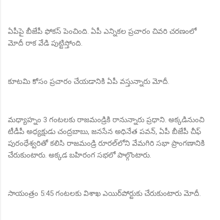
ఏపీపై బీజేపీ ఫోకస్‌ పెంచింది. ఏపీ ఎన్నికల ప్రచారం చివరి చరణంలో
మోదీ రాక వేడి పుట్టిస్తోంది.
కూటమి కోసం ప్రచారం చేయడానికి ఏపీ వస్తున్నారు మోదీ.
మధ్యాహ్నం 3 గంటలకు రాజమండ్రికి రానున్నారు ప్రధాని. అక్కడినుంచి
టీడీపీ అధ్యక్షుడు చంద్రబాబు, జనసేన అధినేత పవన్‌, ఏపీ బీజేపీ చీఫ్‌
పురంధేశ్వరితో కలిసి రాజమండ్రి రూరల్‌‎లోని వేమగిరి సభా ప్రాంగణానికి
చేరుకుంటారు. అక్కడ బహిరంగ సభలో పాల్గొంటారు.
సాయంత్రం 5:45 గంటలకు విశాఖ ఎయిర్‌పోర్టుకు చేరుకుంటారు మోదీ.