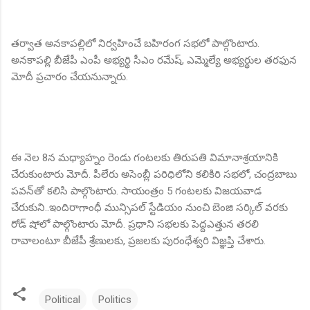
తర్వాత అనకాపల్లిలో నిర్వహించే బహిరంగ సభలో పాల్గొంటారు.
అనకాపల్లి బీజేపీ ఎంపీ అభ్యర్థి సీఎం రమేష్‌, ఎమ్మెల్యే అభ్యర్థుల తరఫున
మోదీ ప్రచారం చేయనున్నారు.
ఈ నెల 8న మధ్యాహ్నం రెండు గంటలకు తిరుపతి విమానాశ్రయానికి
చేరుకుంటారు మోదీ. పీలేరు అసెంబ్లీ పరిధిలోని కలికిరి సభలో, చంద్రబాబు
పవన్‌తో కలిసి పాల్గొంటారు. సాయంత్రం 5 గంటలకు విజయవాడ
చేరుకుని..ఇందిరాగాంధీ మున్సిపల్‌ స్టేడియం నుంచి బెంజి సర్కిల్‌ వరకు
రోడ్‌ షోలో పాల్గొంటారు మోదీ. ప్రధాని సభలకు పెద్దఎత్తున తరలి
రావాలంటూ బీజేపీ శ్రేణులకు, ప్రజలకు పురంధేశ్వరి విజ్ఞప్తి చేశారు.
Political
Politics