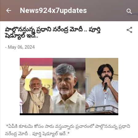
Skip to main content
News924x7updates
పాల్గొననున్న ప్రధాని నరేంద్ర మోదీ .. పూర్తి
షెడ్యూల్ ఇదే..
-
May 06, 2024
*ఏపీకి కూటమి కోసం సారు వస్తున్నారు ప్రచారంలో పాల్గొననున్న ప్రధాని
నరేంద్ర మోదీ .. పూర్తి షెడ్యూల్ ఇదే..*