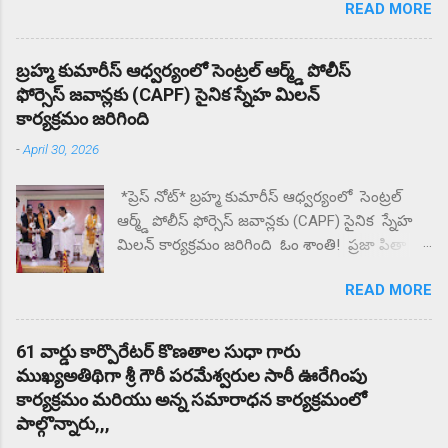
READ MORE
సృహకోల్పోయిన విద్యార్థి. జిల్లా పరిషత్ ఉన్నత
పాఠశాల వద్ద తల్లిదండ్రులు ధర్నా.. ఎందుకు కోట్టారని
తల్లిదండ్రులు ప్రశ్నిస్తే మీకు దిక్కున్నచోట చెప్పుకోండని
బ్రహ్మ కుమారీస్ ఆధ్వర్యంలో సెంట్రల్ ఆర్మ్డ్ పోలీస్
సంఘటన స్థలం నుంచి ఉడాయించాడంటున్న
ఫోర్సెస్ జవాన్లకు (CAPF) సైనిక స్నేహ మిలన్
తల్లిదండ్రులకు. దాదాపు రెండు గంటల నుంచి కళాశాల
కార్యక్రమం జరిగింది
వద్ద ఆందోళన చేస్తున్న గ్రామస్తులు. ఈ సంఘటనను
-
April 30, 2026
దారి మళ్ళించే విధంగా సహాయ సహకారాలు చేస్తున్న
పలు ఉపాధ్యాయులు తల్లిదండ్రులకు మందలిస్తున్న
*ప్రెస్ నోట్* బ్రహ్మ కుమారీస్ ఆధ్వర్యంలో సెంట్రల్
పలు ఉపాధ్యాయులు గంటల తరబడి తల్లిదండ్రులను
ఆర్మ్డ్ పోలీస్ ఫోర్సెస్ జవాన్లకు (CAPF) సైనిక స్నేహ
మందులిస్తున్న పలు ఉపాధ్యాయులు న్యాయం జరిగే
మిలన్ కార్యక్రమం జరిగింది ఓం శాంతి! ప్రజా పితా
వరకు ఇక్కడ నుంచి కదిలేది లేదని భీష్మించుకోని
బ్రహ్మా కుమారీస్ ఈశ్వరీయ విశ్వవిద్యాయం బొబ్బిలి
కుర్చోన్న గ్రామస్తులు.
READ MORE
న్యూ జగన్నాధపురం లో గల పరమాత్మ అనుభూతి
ధామ్ సేవా కేంద్రం లో CAPF విభాగానికి
సంబంధించిన రిటైర్డ్ మరియు ఇన్ సర్వీస్ లో ఉన్న 70
61 వార్డు కార్పొరేటర్ కొణతాల సుధా గారు
మంది CAPF జవాన్ల తో స్నేహ మిలన్ కార్యక్రమం
ముఖ్యఅతిథిగా శ్రీ గౌరీ పరమేశ్వరుల సారీ ఊరేగింపు
నిర్వహించారు దేశ రక్షణ కోసం , చేస్తున్న త్యాగం ,
కార్యక్రమం మరియు అన్న సమారాధన కార్యక్రమంలో
సేవలను కొనియాడారు. ఎల్లప్పుడూ దేశమంతా CAPF
పాల్గొన్నారు,,,
జవాన్ సోదరులకు ఋణపడి ఉంటుందని బ్రహ్మ