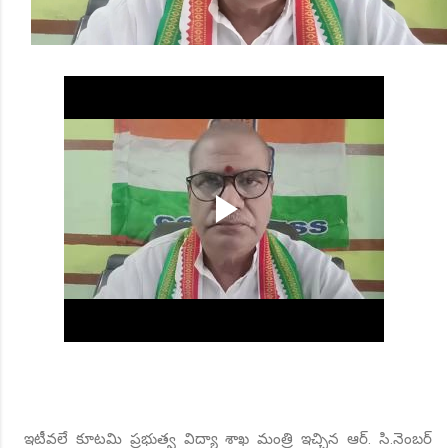
ఇటీవలే కూటమి ప్రభుత్వ విద్యా శాఖ మంత్రి ఇచ్చిన ఆర్. సి.నెంబర్