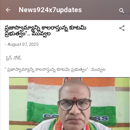
Skip to main content
News924x7updates
ప్రజాస్వామ్యాన్ని కాలరాస్తున్న కూటమి
ప్రభుత్వం".. మువ్వల
-
August 07, 2025
ప్రెస్ నోట్,
" ప్రజాస్వామ్యాన్ని కాలరాస్తున్న కూటమి ప్రభుత్వం".. మువ్వల