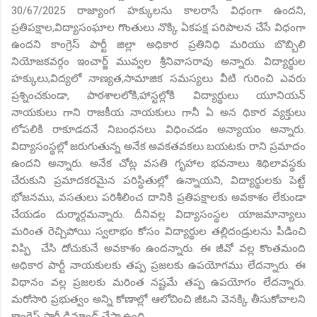
30/67/2025 రాజ్యాంగ హక్కులను కాలరాసే విధంగా ఉందని,
ప్రతిపక్షాల,విద్యాసంఘాల గొంతులు నొక్కి ఏకపక్ష పరిపాలన చేసే విధంగా
ఉందని కాంగ్రెస్ పార్టీ జిల్లా అధికార ప్రతినిధి మరియు బొబ్బిలి
నియోజకవర్గం ఇంచార్జ్ మువ్వల శ్రీనివాసరావు అన్నారు. విద్యార్థుల
హక్కులు,విద్యలో నాణ్యత,సామాజిక సమస్యలు వీటి గురించి ఎవరు
ప్రశ్నించకుండా, పాఠశాలలోకి,హాస్టల్లోకి విద్యార్థులు యూనియన్
నాయకులు గాని రాజకీయ నాయకులు గానీ ఏ అన ధికార వ్యక్తులు
లోపలికి రాకూడదనే నిబంధనలు విధించడం అన్యాయం అన్నారు.
విద్యాసంస్థల్లో జరుగుతున్న అనేక అవకతవకలు బయటకు రాని ప్రమాదం
ఉందని అన్నారు. అనేక చోట్ల వసతి గృహాల భవనాలు శిథిలావస్థకు
చేరుకుని ప్రమాదకరమైన పరిస్థితుల్లో ఉన్నాయని, విద్యార్థులకు పెట్టే
భోజనము, వసతులు పరిశీలించ దానికి ప్రతిపక్షాలకు అవకాశం లేకుండా
చేయడం దుర్మార్గమన్నారు. దీనివల్ల విద్యాసంస్థల యాజమాన్యాలు
మరింత రెచ్చిపోయి స్వలాభం కోసం విద్యార్థుల తల్లిదండ్రులను పీడించి
విప్పి చేసి దోచుకునే అవకాశం ఉందన్నారు. ఈ జీవో వల్ల కొంతమంది
అధికార పార్టీ నాయకులకు తప్ప ప్రజలకు ఉపయోగము లేదన్నారు. ఈ
విధానం వల్ల ప్రజలకు మరింత నష్టమే తప్ప ఉపయోగం లేదన్నారు.
మరోసారి ప్రభుత్వం అన్ని కోణాల్లో ఆలోచించి జీఓని వెనక్కి తీసుకోవాలని
కాంగ్రెస్ పార్టీ డిమాండ్ చేస్తా ఉంది.