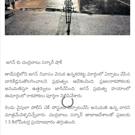
జగన్ కు చంద్రబాబు సర్కార్ షాక్
తాడేపల్లిలోని జగన్ నివాసం వెనుక ఉన్నకరకట్ట మార్గంలో ఏర్పాటు చేసిన
బారికేడ్లనుతొలగించాలని ప్రభుత్వం ఆదేశించింది. ప్రజలరాకపోకలకు
అనుమతిస్తూ ఉత్తర్వులు జారీచేసింది. జగన్ ప్రభుత్వ హయాంలో
ఈమార్గంలో రాకపోకలు పూర్తిగా నిలిపివేశారు.
రెండు వైపులా పోలీస్ చెక్ పోస్టులు ఏర్పాటుచేసి అనుమతి ఉన్న వారిని
మాత్రమేవెళ్ళనిచ్చేవారు. చంద్రబాబు సర్కార్ తాజాఆదేశాలతో ప్రజలకు
1.5 కిలోమీటర్ల ప్రయాణభారం తగ్గుతుంది.