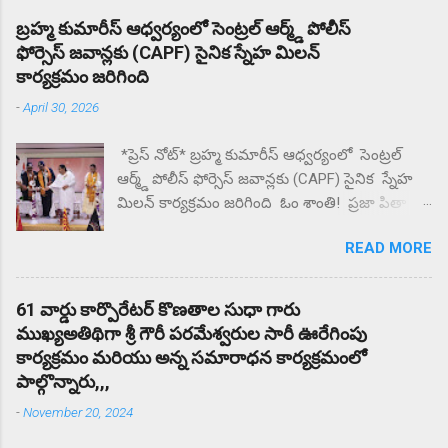
తల్లిదండ్రులు ప్రశ్నిస్తే మీకు దిక్కున్నచోట చెప్పుకోండని
బ్రహ్మ కుమారీస్ ఆధ్వర్యంలో సెంట్రల్ ఆర్మ్డ్ పోలీస్
సంఘటన స్థలం నుంచి ఉడాయించాడంటున్న
ఫోర్సెస్ జవాన్లకు (CAPF) సైనిక స్నేహ మిలన్
తల్లిదండ్రులకు. దాదాపు రెండు గంటల నుంచి కళాశాల
కార్యక్రమం జరిగింది
వద్ద ఆందోళన చేస్తున్న గ్రామస్తులు. ఈ సంఘటనను
-
April 30, 2026
దారి మళ్ళించే విధంగా సహాయ సహకారాలు చేస్తున్న
పలు ఉపాధ్యాయులు తల్లిదండ్రులకు మందలిస్తున్న
*ప్రెస్ నోట్* బ్రహ్మ కుమారీస్ ఆధ్వర్యంలో సెంట్రల్
పలు ఉపాధ్యాయులు గంటల తరబడి తల్లిదండ్రులను
ఆర్మ్డ్ పోలీస్ ఫోర్సెస్ జవాన్లకు (CAPF) సైనిక స్నేహ
మందులిస్తున్న పలు ఉపాధ్యాయులు న్యాయం జరిగే
మిలన్ కార్యక్రమం జరిగింది ఓం శాంతి! ప్రజా పితా
వరకు ఇక్కడ నుంచి కదిలేది లేదని భీష్మించుకోని
బ్రహ్మా కుమారీస్ ఈశ్వరీయ విశ్వవిద్యాయం బొబ్బిలి
కుర్చోన్న గ్రామస్తులు.
READ MORE
న్యూ జగన్నాధపురం లో గల పరమాత్మ అనుభూతి
ధామ్ సేవా కేంద్రం లో CAPF విభాగానికి
సంబంధించిన రిటైర్డ్ మరియు ఇన్ సర్వీస్ లో ఉన్న 70
61 వార్డు కార్పొరేటర్ కొణతాల సుధా గారు
మంది CAPF జవాన్ల తో స్నేహ మిలన్ కార్యక్రమం
ముఖ్యఅతిథిగా శ్రీ గౌరీ పరమేశ్వరుల సారీ ఊరేగింపు
నిర్వహించారు దేశ రక్షణ కోసం , చేస్తున్న త్యాగం ,
కార్యక్రమం మరియు అన్న సమారాధన కార్యక్రమంలో
సేవలను కొనియాడారు. ఎల్లప్పుడూ దేశమంతా CAPF
పాల్గొన్నారు,,,
జవాన్ సోదరులకు ఋణపడి ఉంటుందని బ్రహ్మ
-
November 20, 2024
కుమారి రాజేశ్వరి అక్కయ్య కొనియాడారు . ఈ
సందర్భంగా విచ్చేసిన CAPF సైనిక సోదరులు అందరికీ