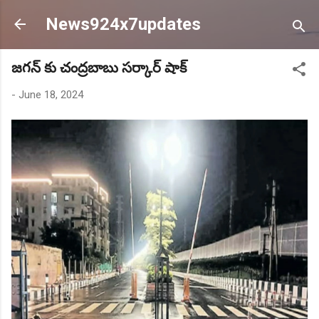
Skip to main content
News924x7updates
జగన్ కు చంద్రబాబు సర్కార్ షాక్
-
June 18, 2024