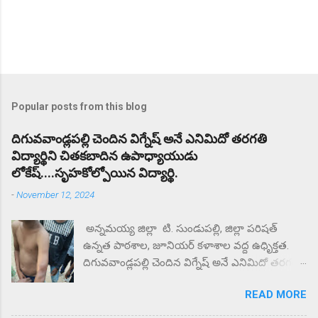
Popular posts from this blog
దిగువవాండ్లపల్లి చెందిన విగ్నేష్ అనే ఎనిమిదో తరగతి
విద్యార్థిని చితకబాదిన ఉపాధ్యాయుడు
లోకేష్....సృహకోల్పోయిన విద్యార్థి.
-
November 12, 2024
అన్నమయ్య జిల్లా టి. సుండుపల్లి, జిల్లా పరిషత్
ఉన్నత పాఠశాల, జూనియర్ కళాశాల వద్ద ఉధృిక్తత.
దిగువవాండ్లపల్లి చెందిన విగ్నేష్ అనే ఎనిమిదో తరగతి
విద్యార్థిని చితకబాదిన ఉపాధ్యాయుడు లోకేష్.
READ MORE
సృహకోల్పోయిన విద్యార్థి. జిల్లా పరిషత్ ఉన్నత
పాఠశాల వద్ద తల్లిదండ్రులు ధర్నా.. ఎందుకు కోట్టారని