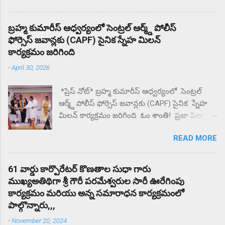
పాఠశాల వద్ద తల్లిదండ్రులు ధర్నా.. ఎందుకు కోట్టారని
తల్లిదండ్రులు ప్రశ్నిస్తే మీకు దిక్కున్నచోట చెప్పుకోండని
బ్రహ్మ కుమారీస్ ఆధ్వర్యంలో సెంట్రల్ ఆర్మ్డ్ పోలీస్
సంఘటన స్థలం నుంచి ఉడాయించాడంటున్న
ఫోర్సెస్ జవాన్లకు (CAPF) సైనిక స్నేహ మిలన్
తల్లిదండ్రులకు. దాదాపు రెండు గంటల నుంచి కళాశాల
కార్యక్రమం జరిగింది
వద్ద ఆందోళన చేస్తున్న గ్రామస్తులు. ఈ సంఘటనను
-
April 30, 2026
దారి మళ్ళించే విధంగా సహాయ సహకారాలు చేస్తున్న
పలు ఉపాధ్యాయులు తల్లిదండ్రులకు మందలిస్తున్న
*ప్రెస్ నోట్* బ్రహ్మ కుమారీస్ ఆధ్వర్యంలో సెంట్రల్
పలు ఉపాధ్యాయులు గంటల తరబడి తల్లిదండ్రులను
ఆర్మ్డ్ పోలీస్ ఫోర్సెస్ జవాన్లకు (CAPF) సైనిక స్నేహ
మందులిస్తున్న పలు ఉపాధ్యాయులు న్యాయం జరిగే
మిలన్ కార్యక్రమం జరిగింది ఓం శాంతి! ప్రజా పితా
వరకు ఇక్కడ నుంచి కదిలేది లేదని భీష్మించుకోని
బ్రహ్మా కుమారీస్ ఈశ్వరీయ విశ్వవిద్యాయం బొబ్బిలి
కుర్చోన్న గ్రామస్తులు.
READ MORE
న్యూ జగన్నాధపురం లో గల పరమాత్మ అనుభూతి
ధామ్ సేవా కేంద్రం లో CAPF విభాగానికి
సంబంధించిన రిటైర్డ్ మరియు ఇన్ సర్వీస్ లో ఉన్న 70
61 వార్డు కార్పొరేటర్ కొణతాల సుధా గారు
మంది CAPF జవాన్ల తో స్నేహ మిలన్ కార్యక్రమం
ముఖ్యఅతిథిగా శ్రీ గౌరీ పరమేశ్వరుల సారీ ఊరేగింపు
నిర్వహించారు దేశ రక్షణ కోసం , చేస్తున్న త్యాగం ,
కార్యక్రమం మరియు అన్న సమారాధన కార్యక్రమంలో
సేవలను కొనియాడారు. ఎల్లప్పుడూ దేశమంతా CAPF
పాల్గొన్నారు,,,
జవాన్ సోదరులకు ఋణపడి ఉంటుందని బ్రహ్మ
-
November 20, 2024
కుమారి రాజేశ్వరి అక్కయ్య కొనియాడారు . ఈ