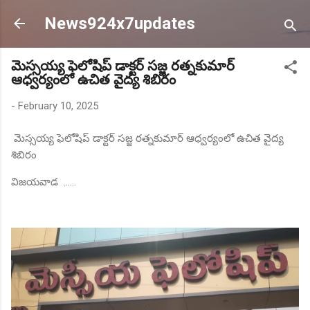
Skip to main content
News924x7updates
మెస్సయ్య ఫెలోషిప్ డాక్టర్ సజ్జ రత్నకుమార్
ఆధ్వర్యంలో ఉచిత వైద్య శిబిరం
-
February 10, 2025
మెస్సయ్య ఫెలోషిప్ డాక్టర్ సజ్జ రత్నకుమార్ ఆధ్వర్యంలో ఉచిత వైద్య
శిబిరం
విజయవాడ ......