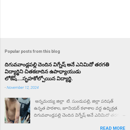
Popular posts from this blog
దిగువవాండ్లపల్లి చెందిన విగ్నేష్ అనే ఎనిమిదో తరగతి
విద్యార్థిని చితకబాదిన ఉపాధ్యాయుడు
లోకేష్....సృహకోల్పోయిన విద్యార్థి.
-
November 12, 2024
అన్నమయ్య జిల్లా టి. సుండుపల్లి, జిల్లా పరిషత్
ఉన్నత పాఠశాల, జూనియర్ కళాశాల వద్ద ఉధృిక్తత.
దిగువవాండ్లపల్లి చెందిన విగ్నేష్ అనే ఎనిమిదో తరగతి
విద్యార్థిని చితకబాదిన ఉపాధ్యాయుడు లోకేష్.
READ MORE
సృహకోల్పోయిన విద్యార్థి. జిల్లా పరిషత్ ఉన్నత