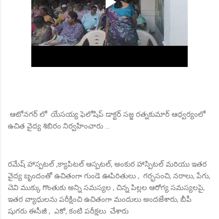
ఆటోనగర్ లో యేసయ్య ఫెలోషిప్ డాక్టర్ సజ్జ రత్నకుమార్ ఆధ్వర్యంలో
ఉచిత వైద్య శిబిరం నిర్వహించారు ...
రమేష్ హాస్పటల్ ,క్యాపిటల్ ఆస్పటల్, అంకుర హాస్పిటల్ మరియు ఇతర
వైద్య బృందంతో ఉచితంగా గుండె ఊపిరితులు , గర్భసంచి, నరాలు, పేగు,
చెవి ముక్కు గొంతుకు అన్ని సమస్యల , చిన్న పిల్లల ఆరోగ్య సమస్యలపై,
ఇతర వ్యాధులను పరీక్షించి ఉచితంగా మందులు అందజేశారు, బీపీ
షుగరు ఈసీజీ , ఎకో, కంటి పరీక్షలు చేశారు