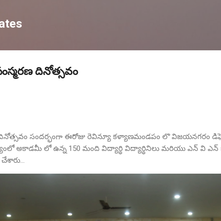
Skip to main content
ates
ంస్మరణ దినోత్సవం
ినోత్సవం సందర్భంగా ఈరోజు రెవిన్యూ కళ్యాణమండపం లొ విజయనగరం డిఫె
వర్యంలో అకాడమీ లో ఉన్న 150 మంది విద్యార్థి విద్యార్థినిలు మరియు ఎన్ వి ఎన
 చేశారు…