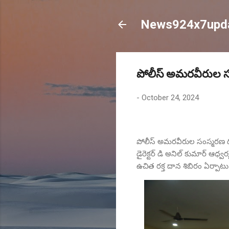
News924x7upd
పోలీస్ అమరవీరుల స
-
October 24, 2024
పోలీస్ అమరవీరుల సంస్మరణ ద
డైరెక్టర్ డి అనిల్ కుమార్ ఆధ్
ఉచిత రక్త దాన శిబిరం ఏర్పాటు