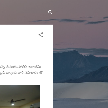
న్స్ మరియు పోలీస్ అకాడమీ
్ బ్లడ్ బ్యాంకు వారి సహకారం తో