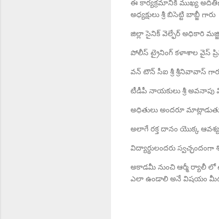
ఈ కార్యక్రమానికి ముఖ్య అదిత
అధ్యక్షులు శ్రీ బిసెట్టి బాబ్జీ గారు
జిల్లా సైనిక్ వెల్ఫేర్ అధికారి మజ
పోలీస్ ట్రైనింగ్ కళాశాల వైస్ ప్ర
వన్ టౌన్ సీఐ శ్రీ శ్రీనివావాస్ గా
టీడీపీ నాయకులు శ్రీ అవనాపు వ
అధితులు అందరూ మాట్లాడుతూ 
అలాగే రక్త దానం యొక్క ఆవశ్
విద్యార్థులందరు స్వచ్ఛందంగా శ
అకాడమీ నుంచి ఆర్మీ ర్యాలీ లో ఉ
ఎలా ఉండాలి అనే విషయం మీ