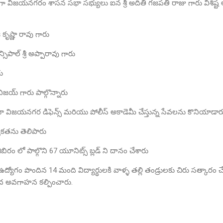
ిగా విజయనగరం శాసన సభా సభ్యులు ఐన శ్రీ అదితి గజపతి రాజు గారు విశిష్ట అధ
్జి కృష్ణా రావు గారు
ిన్సిపాల్ శ్రీ అప్పారావు గారు
రు
ిజయ్ గారు పాల్గొన్నారు
విజయనగర డిఫెన్స్ మరియు పోలీస్ అకాడెమీ చేస్తున్న సేవలను కొనియాడా
యకతను తెలిపారు
ిబిరం లో పాల్గొని 67 యూనిట్స్ బ్లడ్ ని దానం చేశారు
ద్యోగం పొందిన 14 మంది విద్యార్థులకి వాళ్ళ తల్లి తండ్రులకు చిరు సత్కారం చేస
ద అవగాహన కల్పించారు.