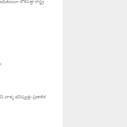
ితులుగా లోకసత్తా రాష్ట్ర
రు
ి వాళ్ళ భవిష్యత్తు ప్రణాళిక