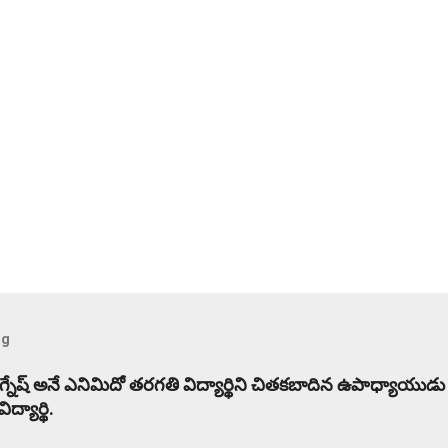
og
విగ్నేష్ అనే ఎనిమిదో తరగతి విద్యార్థిని చితకబాదిన ఉపాధ్యాయుడు
్యార్థి.