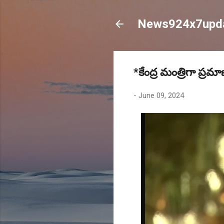
News924x7upd
*కేంద్ర మంత్రిగా ప్
-
June 09, 2024