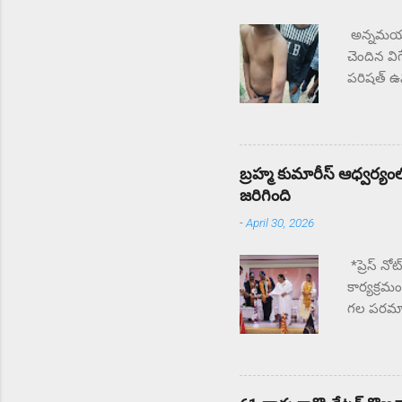
అన్నమయ్య 
చెందిన వి
పరిషత్ ఉన్
సంఘటన స్
చేస్తున్
తల్లిదండ
ఉపాధ్యాయు
బ్రహ్మ కుమారీస్ ఆధ్వర్యంలో
జరిగింది
-
April 30, 2026
*ప్రెస్ నో
కార్యక్రమ
గల పరమాత్
మంది CAPF
కొనియాడా
కొనియాడార
కుమారిస్ 