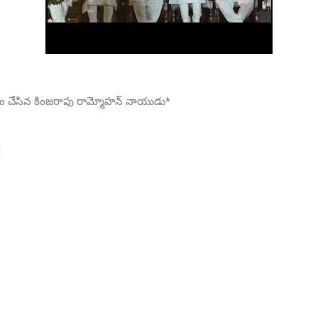
ీకారం చేసిన కింజరాపు రామ్మోహన్ నాయుడు*