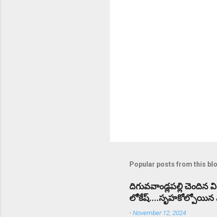
s
Popular posts from this bl
దిగువవాండ్లపల్లి చెందిన 
లోకేష్....సృహకోల్పోయిన విద
-
November 12, 2024