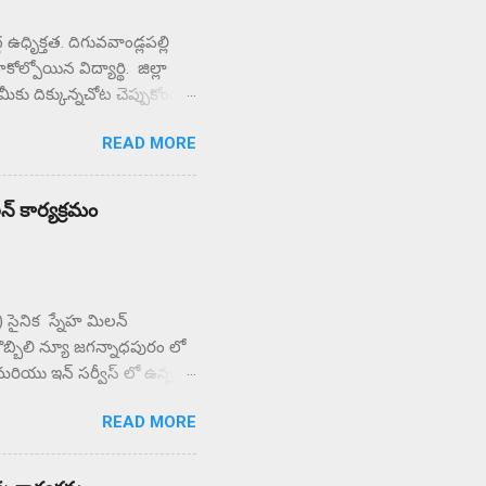
ధృిక్తత. దిగువవాండ్లపల్లి
ల్పోయిన విద్యార్థి. జిల్లా
ే మీకు దిక్కున్నచోట చెప్పుకోండని
చి కళాశాల వద్ద ఆందోళన
READ MORE
ున్న పలు ఉపాధ్యాయులు
ులిస్తున్న పలు
్రామస్తులు.
లన్ కార్యక్రమం
PF) సైనిక స్నేహ మిలన్
బొబ్బిలి న్యూ జగన్నాధపురం లో
మరియు ఇన్ సర్వీస్ లో ఉన్న 70
్న త్యాగం , సేవలను
READ MORE
మ కుమారి రాజేశ్వరి అక్కయ్య
చయం నిచ్చి , బ్రహ్మా
వలను గూర్చి తెలియచేశారు.