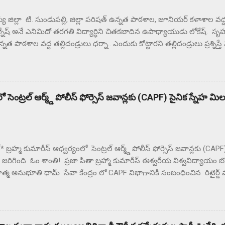
జిల్లా టి. సుండుపల్లి, జిల్లా పరిషత్ ఉన్నత పాఠశాల, జూనియర్ కళాశాల వద్ద ఉ
గ్నేష్ అనే ఎనిమిదో తరగతి విద్యార్థిని చితకబాదిన ఉపాధ్యాయుడు లోకేష్. సృహకో
నత పాఠశాల వద్ద తల్లిదండ్రులు ధర్నా.. ఎందుకు కోట్టారని తల్లిదండ్రులు ప్రశ్నిస్త
థలం నుంచి ఉడాయించాడంటున్న తల్లిదండ్రులకు. దాదాపు రెండు గంటల నుం
న గ్రామస్తులు. ఈ సంఘటనను దారి మళ్ళించే విధంగా సహాయ సహకారాలు చేస్త
్రులకు మందలిస్తున్న పలు ఉపాధ్యాయులు గంటల తరబడి తల్లిదండ్రులను మంద
లు న్యాయం జరిగే వరకు ఇక్కడ నుంచి కదిలేది లేదని భీష్మించుకోని కుర్చోన్న గ
 సెంట్రల్ ఆర్మ్డ్ పోలీస్ ఫోర్సెస్ జవాన్లకు (CAPF) సైనిక స్నేహ మి
ట్* బ్రహ్మ కుమారీస్ ఆధ్వర్యంలో సెంట్రల్ ఆర్మ్డ్ పోలీస్ ఫోర్సెస్ జవాన్లకు (CA
ం జరిగింది ఓం శాంతి! ప్రజా పితా బ్రహ్మా కుమారీస్ ఈశ్వరీయ విశ్వవిద్యాయం 
మ అనుభూతి ధామ్ సేవా కేంద్రం లో CAPF విభాగానికి సంబంధించిన రిటైర్డ్ 
 జవాన్ల తో స్నేహ మిలన్ కార్యక్రమం నిర్వహించారు దేశ రక్షణ కోసం , చేస్తున
రు. ఎల్లప్పుడూ దేశమంతా CAPF జవాన్ సోదరులకు ఋణపడి ఉంటుందని బ్రహ్
ు . ఈ సందర్భంగా విచ్చేసిన CAPF సైనిక సోదరులు అందరికీ శివ పరమాత్మ పరి
సంస్థ చేపడుతున్న 20 విభాగాల ద్వారా ప్రపంచంలో 140 దేశాలలో రకరకాల సే