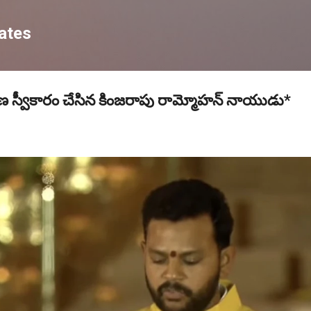
Skip to main content
ates
రమాణ స్వీకారం చేసిన కింజరాపు రామ్మోహన్ నాయుడు*