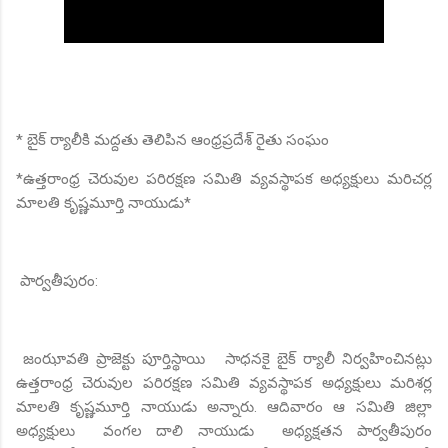
* బైక్ ర్యాలీకి మద్దతు తెలిపిన ఆంధ్రప్రదేశ్ రైతు సంఘం
*ఉత్తరాంధ్ర చెరువుల పరిరక్షణ సమితి వ్యవస్థాపక అధ్యక్షులు మరిచర్ల
మాలతి కృష్ణమూర్తి నాయుడు*
పార్వతీపురం:
జంఝావతి ప్రాజెక్టు పూర్తిస్థాయి సాధనకై బైక్ ర్యాలీ నిర్వహించినట్లు
ఉత్తరాంధ్ర చెరువుల పరిరక్షణ సమితి వ్యవస్థాపక అధ్యక్షులు మరిశర్ల
మాలతి కృష్ణమూర్తి నాయుడు అన్నారు. ఆదివారం ఆ సమితి జిల్లా
అధ్యక్షులు వంగల దాలి నాయుడు అధ్యక్షతన పార్వతీపురం