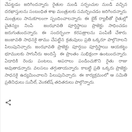
చేపట్టడం జరిగిందన్నారు. రైతుల నుండి సర్పంచుల నుండి వచ్చిన
దరఖాస్తులను సంబంధిత శాఖ మంత్రులకు సమర్పించడం జరిగిందన్నారు.
మంత్రులు సానుకూలంగా స్పందించాలన్నారు. ఈ బైక్ ర్యాలీతో రైతుల్లో
చైతన్యం నింపి జంఝావతి పూర్తిస్థాయి ప్రాజెక్టు సాధించడం
జరుగుతుందన్నారు. ఈ సందర్భంగా కరపత్రాలను పంపిణీ చేశారు.
జంజావతి సాధనకై తాము చేపట్టిన క్రతువులు ప్రతి ఒక్కరూ పాల్గొనాలని
పిలుపునిచ్చారు. జంఝావతి ప్రాజెక్టు పూర్తయి పూర్తిస్థాయి ఆయకట్టు
భూములకు సాగునీరు అందిస్తే ఈ ప్రాంతం సుభిక్షంగా ఉంటుందన్నారు.
ఏడాదికి రెండు పంటలు, అపరాలు పండించుకొని రైతు రాజు
అవుతాడన్నారు. వలసలు తగ్గుతాయన్నారు. కాబట్టి ప్రతి ఒక్కరు ప్రాజెక్టు
సాధనకై ఉద్యమించాలని పిలుపునిచ్చారు. ఈ కార్యక్రమంలో ఆ సమితి
ప్రతినిధులు సునీల్, వెంకటేష్ తదితరులు పాల్గొన్నారు.
C
o