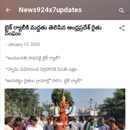
Skip to main content
News924x7updates
బైక్ ర్యాలీకి మద్దతు తెలిపిన ఆంధ్రప్రదేశ్ రైతు
సంఘం
-
January 12, 2025
*జంఝావతి సాధనకై బైక్ ర్యాలీ*
*స్వామి వివేకానంద విగ్రహానికి వినతి పత్రం
*ఆయకట్టు రైతుల గ్రామాల్లో సాగిన బైక్ ర్యాలీ*