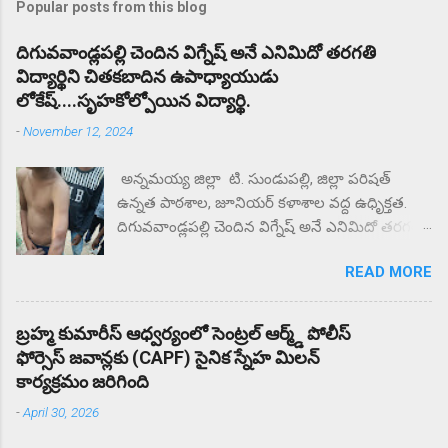
Popular posts from this blog
దిగువవాండ్లపల్లి చెందిన విగ్నేష్ అనే ఎనిమిదో తరగతి
విద్యార్థిని చితకబాదిన ఉపాధ్యాయుడు
లోకేష్....సృహకోల్పోయిన విద్యార్థి.
-
November 12, 2024
అన్నమయ్య జిల్లా టి. సుండుపల్లి, జిల్లా పరిషత్
ఉన్నత పాఠశాల, జూనియర్ కళాశాల వద్ద ఉధృిక్తత.
దిగువవాండ్లపల్లి చెందిన విగ్నేష్ అనే ఎనిమిదో తరగతి
విద్యార్థిని చితకబాదిన ఉపాధ్యాయుడు లోకేష్.
READ MORE
సృహకోల్పోయిన విద్యార్థి. జిల్లా పరిషత్ ఉన్నత
పాఠశాల వద్ద తల్లిదండ్రులు ధర్నా.. ఎందుకు కోట్టారని
తల్లిదండ్రులు ప్రశ్నిస్తే మీకు దిక్కున్నచోట చెప్పుకోండని
బ్రహ్మ కుమారీస్ ఆధ్వర్యంలో సెంట్రల్ ఆర్మ్డ్ పోలీస్
సంఘటన స్థలం నుంచి ఉడాయించాడంటున్న
ఫోర్సెస్ జవాన్లకు (CAPF) సైనిక స్నేహ మిలన్
తల్లిదండ్రులకు. దాదాపు రెండు గంటల నుంచి కళాశాల
కార్యక్రమం జరిగింది
వద్ద ఆందోళన చేస్తున్న గ్రామస్తులు. ఈ సంఘటనను
-
April 30, 2026
దారి మళ్ళించే విధంగా సహాయ సహకారాలు చేస్తున్న
పలు ఉపాధ్యాయులు తల్లిదండ్రులకు మందలిస్తున్న