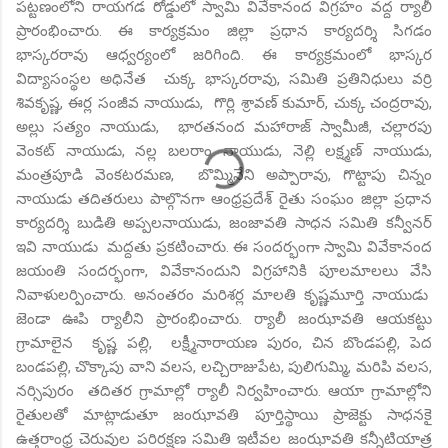
పట్టణంలోని రాయగడ రోడ్డులో స్వామి వివేకానంద విగ్రహం వద్ద ర్యాలీ
ప్రారంభించారు. ఈ కార్యక్రమం జిల్లా ప్రధాన కార్యదర్శి సిగడం
భాస్కరరావు ఆధ్వర్యంలో జరిగింది. ఈ కార్యక్రమంలో భాస్కర
విద్యాసంస్థల అధినేత చుక్క భాస్కరరావు, సమితి ప్రతినిధులు వర్రి
శివకృష్ణ, ఈర్ల సంజీవ నాయుడు, గొర్లి శ్రావణ్ కుమార్, చుక్క చంద్రరావు,
అల్లు సత్యం నాయుడు, భారతనంద మహారాజ్ స్వామీజీ, చల్లారపు
వెంకట్ నాయుడు, నల్ల బలరాం నాయుడు, నెల్లి లక్ష్మణ్ నాయుడు,
మంత్రపూడి వెంకటరమణ, బొమ్మినేని అప్పారావు, గొట్టాపు చిన్నం
నాయుడు తదితరులు పాల్గొనగా ఆంధ్రప్రదేశ్ రైతు సంఘం జిల్లా ప్రధాన
కార్యదర్శి బుడితి అప్పలనాయుడు, జంజావతి సాధన సమితి కన్వీనర్
ఇవి నాయుడు మద్దతు ప్రకటించారు. ఈ సందర్భంగా స్వామి వివేకానంద
జయంతి సందర్భంగా, వివేకానందుని విగ్రహానికి పూలమాలలు వేసి
నివాళులర్పించారు. అనంతరం మరిశర్ల మాలతి కృష్ణమూర్తి నాయుడు
జెండా ఊపి ర్యాలీని ప్రారంభించారు. ర్యాలీ జంఝావతి ఆయకట్టు
గ్రామాలైన కృష్ణ పల్లి, లక్ష్మీనారాయణ పురం, చిన బొండపల్లి, పెద
బండపల్లి, చొక్కాపు వాని వలస, లచ్చిరాజుపేట, పులిగుమ్మి, మరిపి వలస,
నర్సిపురం తదితర గ్రామాల్లో ర్యాలీ నిర్వహించారు. ఆయా గ్రామాల్లోని
రైతులతో మాట్లాడుతూ జంఝావతి పూర్తిస్థాయి ప్రాజెక్టు సాధనకై
ఉత్తరాంధ్ర చెరువుల పరిరక్షణ సమితి ఇటీవల జంఝావతి కన్నీటియాత్ర