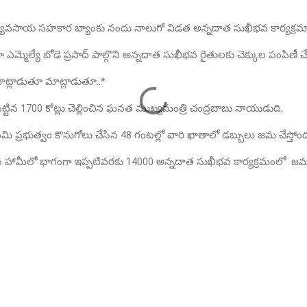
ి వ్యవసాయ సహకార బ్యాంకు నందు నాలుగో విడత అన్నదాత సుఖీభవ కార్యక్రమా
ఎమ్మెల్యే బోడె ప్రసాద్ పాల్గొని అన్నదాత సుఖీభవ రైతులకు చెక్కుల పంపిణీ చ
మాట్లాడుతూ మాట్లాడుతూ..*
ెట్టిన 1700 కోట్లు చెల్లించిన ఘనత ముఖ్యమంత్రి చంద్రబాబు నాయుడుది,
మి ప్రభుత్వం కొనుగోలు చేసిన 48 గంటల్లో వారి ఖాతాలో డబ్బులు జమ చేస్తోంద
ిన హామీలో భాగంగా ఇప్పటివరకు 14000 అన్నదాత సుఖీభవ కార్యక్రమంలో జమ చే