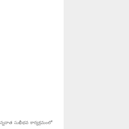
అన్నదాత సుఖీభవ కార్యక్రమంలో