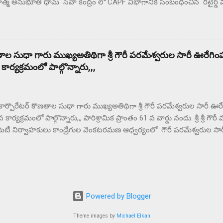
మ అనుభూతి ధామ్ సేవా కేంద్రం లో CAPF విభాగానికి సంబంధించిన రిటైర్డ్ 
 జవాన్ల తో స్నేహ మిలన్ కార్యక్రమం నిర్వహించారు దేశ రక్షణ కోసం , చేస్తున
రు. ఎల్లప్పుడూ దేశమంతా CAPF జవాన్ సోదరులకు ఋణపడి ఉంటుందని బ్రహ్
ు . ఈ సందర్భంగా విచ్చేసిన CAPF సైనిక సోదరులు అందరికీ శివ పరమాత్మ పరి
సంస్థ చేపడుతున్న 20 విభాగాల ద్వారా ప్రపంచంలో 140 దేశాలలో రకరకాల సే
ణతాల సుధా గారు ముఖ్యఅతిథిగా శ్రీ గౌరీ పరమేశ్వరుల సారీ ఊరేగింప
రి హద్దులో శత్రువులపై విజయం సాదిస్తున్నారు. మీ లో ఉండే కామ, క్రోధ,లో
్యక్రమంలో పాల్గొన్నారు,,,
 చేసి ఎలా విజయం సాధించాలో తెలియచేశారు. అనేక జిల్లాలనుండి విచ్చేసిన సై
 కార్పొరేటర్ కొణతాల సుధా గారు ముఖ్యఅతిథిగా శ్రీ గౌరీ పరమేశ్వరుల సారీ ఊ
ర్యక్రమంలో పాల్గొన్నారు,,, పారిశ్రామిక ప్రాంతం 61 వ వార్డు నందు. శ్రీ శ్రీ
ీ నిర్వాహకులు కాండ్రేగుల వెంకటరమణ ఆధ్వర్యంలో గౌరీ పరమేశ్వరుల సా
ార్యక్రమం భారీగా నిర్వహించిరి ,ఈ కార్యక్రమమునకు ముఖ్య అతిధి సి ఎ వి
టర్ కొణతాల సుధా, మరియు ఆలయ కమిటీ సభ్యులు పాల్గొని ఈ కార్యక్రమాన్
ర్యంలో కొణతాల సుధా గారికి,. సీఐ విద్యాసాగర్ గారికి శ్రీ గౌరీ సంఘం అధ్యక్ష
ణవతి గారికి ఘనముగా సన్మానము నిర్వహించిరి,. ఈ సందర్భంగా కార్పొరేటర
ూ ఈరోజు అందరికీ ప్రత్యేక ధన్యవాదాలు తెలియజేశారు,,
Powered by Blogger
Theme images by
Michael Elkan