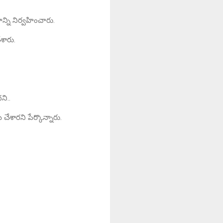
న్ని నిర్వహించారు.
ేశారు.
ని..
శారని పేర్కొన్నారు.