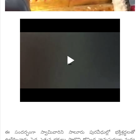
ఈ సందర్భంగా స్వామివారిని సాలూరు పురవీధుల్లో భక్తిశ్రద్ధలతో
ఊరేగించారు. పెద్ద ఎత్తున భక్తులు పాల్గొని గోవింద నామస్మరణల మధ్య