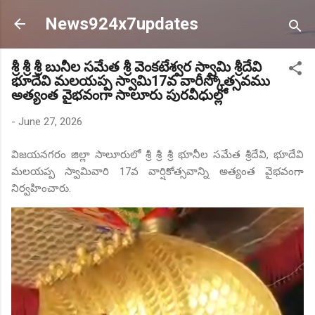
Skip to main content
News924x7updates
శ్రీ శ్రీ శ్రీ బునీల సమేత శ్రీ వెంకటేశ్వర స్వామి శ్రీదేవి
భూదేవి మలయప్ప స్వామి17వ వారీస్కోత్సవము
అత్యంత వైభవంగా సాలూరు పురవీధుల్లో
-
June 27, 2026
విజయనగరం జిల్లా సాలూరులో శ్రీ శ్రీ శ్రీ భూనీల సమేత శ్రీదేవి, భూదేవి
మలయప్ప స్వామివారి 17వ వార్షికోత్సవాన్ని అత్యంత వైభవంగా
నిర్వహించారు.