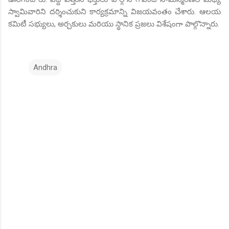
స్వామివారిని దర్శించుకుని కార్యక్రమాన్ని విజయవంతం చేశారు. ఆలయ
కమిటీ సభ్యులు, అర్చకులు మరియు స్థానిక ప్రజలు విశేషంగా పాల్గొన్నారు.
Andhra
C
o
m
m
e
n
t
s