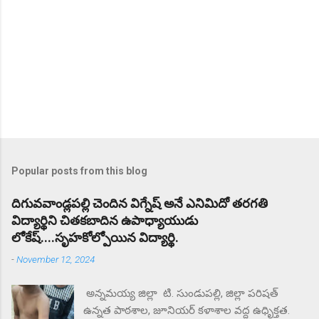
Popular posts from this blog
దిగువవాండ్లపల్లి చెందిన విగ్నేష్ అనే ఎనిమిదో తరగతి
విద్యార్థిని చితకబాదిన ఉపాధ్యాయుడు
లోకేష్....సృహకోల్పోయిన విద్యార్థి.
-
November 12, 2024
అన్నమయ్య జిల్లా టి. సుండుపల్లి, జిల్లా పరిషత్
ఉన్నత పాఠశాల, జూనియర్ కళాశాల వద్ద ఉధృిక్తత.