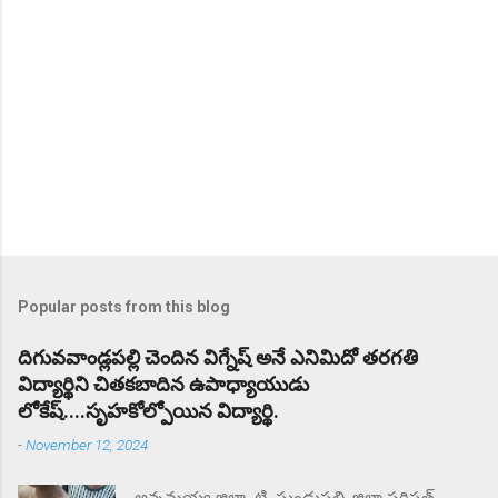
Popular posts from this blog
దిగువవాండ్లపల్లి చెందిన విగ్నేష్ అనే ఎనిమిదో తరగతి
విద్యార్థిని చితకబాదిన ఉపాధ్యాయుడు
లోకేష్....సృహకోల్పోయిన విద్యార్థి.
-
November 12, 2024
అన్నమయ్య జిల్లా టి. సుండుపల్లి, జిల్లా పరిషత్