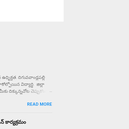
ధృిక్తత. దిగువవాండ్లపల్లి
ల్పోయిన విద్యార్థి. జిల్లా
ే మీకు దిక్కున్నచోట చెప్పుకోండని
చి కళాశాల వద్ద ఆందోళన
READ MORE
ున్న పలు ఉపాధ్యాయులు
ులిస్తున్న పలు
్రామస్తులు.
లన్ కార్యక్రమం