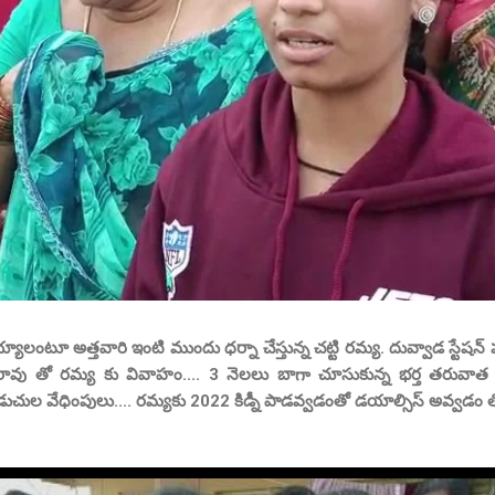
యాలంటూ అత్తవారి ఇంటి ముందు ధర్నా చేస్తున్న చట్టి రమ్య. దువ్వాడ స్టేష
రావు తో రమ్య కు వివాహం.... 3 నెలలు బాగా చూసుకున్న భర్త తరువాత న
చుల వేధింపులు.... రమ్యకు 2022 కిడ్నీ పాడవ్వడంతో డయాల్సిస్ అవ్వడం తో