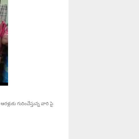
లుకు గురించేస్తున్న వారి పై