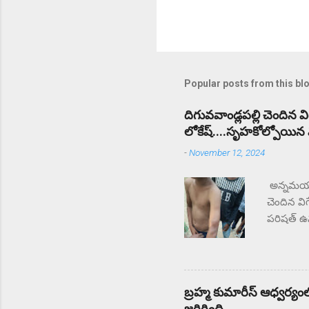
Popular posts from this bl
దిగువవాండ్లపల్లి చెందిన 
లోకేష్....సృహకోల్పోయిన విద
-
November 12, 2024
అన్నమయ్య 
చెందిన వి
పరిషత్ ఉన్
సంఘటన స్
చేస్తున్
తల్లిదండ
ఉపాధ్యాయు
బ్రహ్మ కుమారీస్ ఆధ్వర్యంలో
జరిగింది