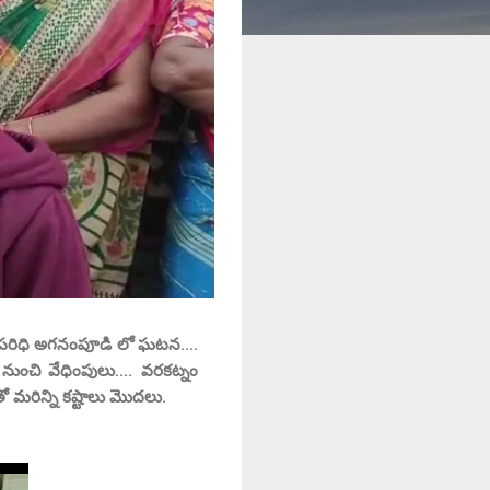
న్ పరిధి అగనంపూడి లో ఘటన....
ుంచి వేధింపులు.... వరకట్నం
 మరిన్ని కష్టాలు మొదలు.