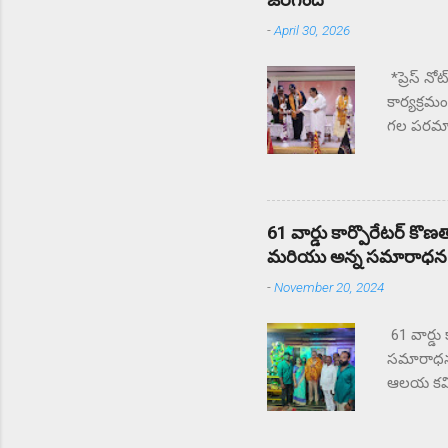
-
April 30, 2026
*ప్రెస్ నో
కార్యక్రమ
గల పరమాత్
మంది CAPF
కొనియాడా
కొనియాడార
కుమారిస్ 
61 వార్డు కార్పొరేటర్ కొ
జవాన్లు స
మరియు అన్న సమారాధన కార
మెడిటేషన్
-
November 20, 2024
61 వార్డు
సమారాధన కా
ఆలయ కమిట
సమారాధన క
కార్పొరే