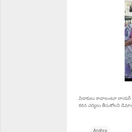
విడాకులు కావాలంటూ లాయర్ నోట
కఠిన చర్యలు తీసుకోలని డిమాండ
Andhra