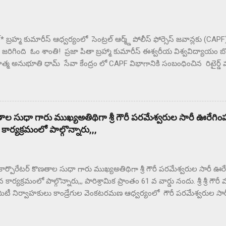
ట్* బ్రహ్మ కుమారీస్ ఆధ్వర్యంలో సెంట్రల్ ఆర్మ్డ్ పోలీస్ ఫోర్సెస్ జవాన్లకు (CA
ం జరిగింది ఓం శాంతి! ప్రజా పితా బ్రహ్మా కుమారీస్ ఈశ్వరీయ విశ్వవిద్యాయం 
మ అనుభూతి ధామ్ సేవా కేంద్రం లో CAPF విభాగానికి సంబంధించిన రిటైర్డ్ 
 జవాన్ల తో స్నేహ మిలన్ కార్యక్రమం నిర్వహించారు దేశ రక్షణ కోసం , చేస్తున
రు. ఎల్లప్పుడూ దేశమంతా CAPF జవాన్ సోదరులకు ఋణపడి ఉంటుందని బ్రహ్
ు . ఈ సందర్భంగా విచ్చేసిన CAPF సైనిక సోదరులు అందరికీ శివ పరమాత్మ పరి
సంస్థ చేపడుతున్న 20 విభాగాల ద్వారా ప్రపంచంలో 140 దేశాలలో రకరకాల సే
ణతాల సుధా గారు ముఖ్యఅతిథిగా శ్రీ గౌరీ పరమేశ్వరుల సారీ ఊరేగింప
రి హద్దులో శత్రువులపై విజయం సాదిస్తున్నారు. మీ లో ఉండే కామ, క్రోధ,లో
్యక్రమంలో పాల్గొన్నారు,,,
 చేసి ఎలా విజయం సాధించాలో తెలియచేశారు. అనేక జిల్లాలనుండి విచ్చేసిన సై
 కార్పొరేటర్ కొణతాల సుధా గారు ముఖ్యఅతిథిగా శ్రీ గౌరీ పరమేశ్వరుల సారీ ఊ
ర్యక్రమంలో పాల్గొన్నారు,,, పారిశ్రామిక ప్రాంతం 61 వ వార్డు నందు. శ్రీ శ్రీ
ీ నిర్వాహకులు కాండ్రేగుల వెంకటరమణ ఆధ్వర్యంలో గౌరీ పరమేశ్వరుల సా
ార్యక్రమం భారీగా నిర్వహించిరి ,ఈ కార్యక్రమమునకు ముఖ్య అతిధి సి ఎ వి
టర్ కొణతాల సుధా, మరియు ఆలయ కమిటీ సభ్యులు పాల్గొని ఈ కార్యక్రమాన్