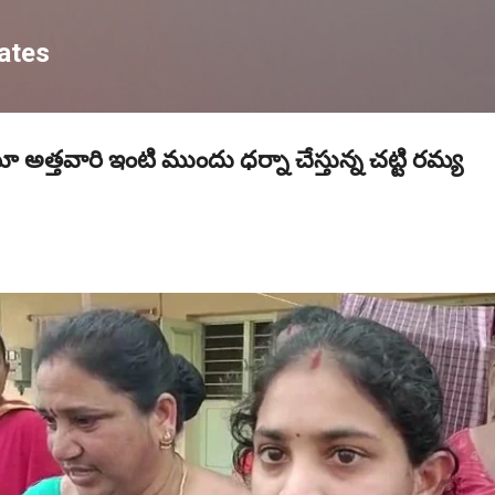
Skip to main content
ates
త్తవారి ఇంటి ముందు ధర్నా చేస్తున్న చట్టి రమ్య