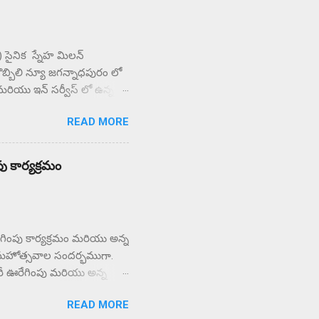
PF) సైనిక స్నేహ మిలన్
బొబ్బిలి న్యూ జగన్నాధపురం లో
మరియు ఇన్ సర్వీస్ లో ఉన్న 70
్న త్యాగం , సేవలను
READ MORE
మ కుమారి రాజేశ్వరి అక్కయ్య
చయం నిచ్చి , బ్రహ్మా
వలను గూర్చి తెలియచేశారు.
ు కార్యక్రమం
భ,మోహ, అహంకారాలనే శత్రువులపై
నికు...
రేగింపు కార్యక్రమం మరియు అన్న
 గౌరీ మహోత్సవాల సందర్భముగా.
రీ ఊరేగింపు మరియు అన్న
ద్యాసాగర్ గారు మరియు వార్డు
READ MORE
ని విజయవంతం చేసిరి . ఆలయ