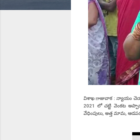
విశాఖ గాజువాక : న్యాయం చెయ్
2021 లో చట్టి వెంకట అప్పా
వేధింపులు, అత్త మామ, ఆడపడు