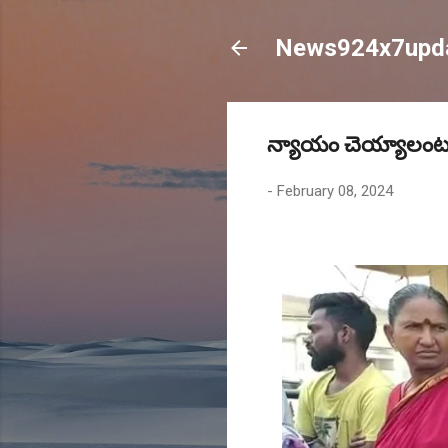
News924x7upd
న్యాయం చెయ్యాలంటూ అ
-
February 08, 2024