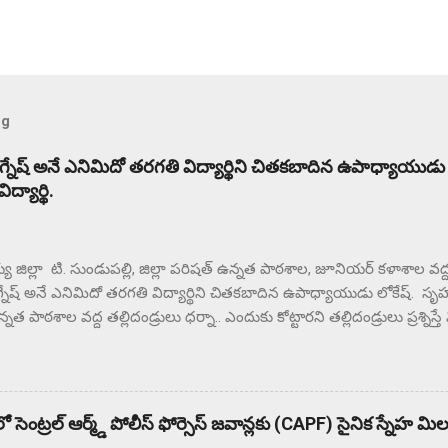
og
విగ్నేష్ అనే ఎనిమిదో తరగతి విద్యార్థిని చితకబాదిన ఉపాధ్యాయుడు
్యార్థి.
జిల్లా టి. సుండుపల్లి, జిల్లా పరిషత్ ఉన్నత పాఠశాల, జూనియర్ కళాశాల వద్ద ఉ
గ్నేష్ అనే ఎనిమిదో తరగతి విద్యార్థిని చితకబాదిన ఉపాధ్యాయుడు లోకేష్. సృహకో
నత పాఠశాల వద్ద తల్లిదండ్రులు ధర్నా.. ఎందుకు కోట్టారని తల్లిదండ్రులు ప్రశ్నిస్త
థలం నుంచి ఉడాయించాడంటున్న తల్లిదండ్రులకు. దాదాపు రెండు గంటల నుం
న గ్రామస్తులు. ఈ సంఘటనను దారి మళ్ళించే విధంగా సహాయ సహకారాలు చేస్త
్రులకు మందలిస్తున్న పలు ఉపాధ్యాయులు గంటల తరబడి తల్లిదండ్రులను మంద
లు న్యాయం జరిగే వరకు ఇక్కడ నుంచి కదిలేది లేదని భీష్మించుకోని కుర్చోన్న గ
 సెంట్రల్ ఆర్మ్డ్ పోలీస్ ఫోర్సెస్ జవాన్లకు (CAPF) సైనిక స్నేహ మి