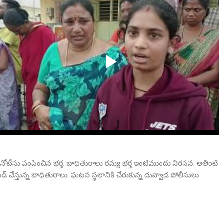
ీసు పంపించిన భర్త. బాధితురాలు రమ్య భర్త ఇంటిముందు నిరసన. అతింటి ఆరళ్
్ చేస్తున్న బాధితురాలు. ఘటన స్థలానికి చేరుకున్న దువ్వాడ పోలీసులు