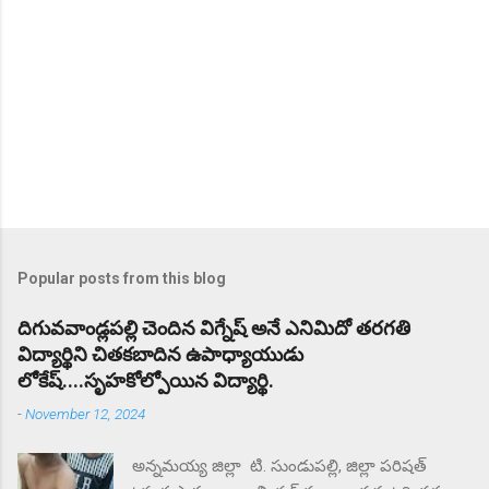
Popular posts from this blog
దిగువవాండ్లపల్లి చెందిన విగ్నేష్ అనే ఎనిమిదో తరగతి
విద్యార్థిని చితకబాదిన ఉపాధ్యాయుడు
లోకేష్....సృహకోల్పోయిన విద్యార్థి.
-
November 12, 2024
అన్నమయ్య జిల్లా టి. సుండుపల్లి, జిల్లా పరిషత్