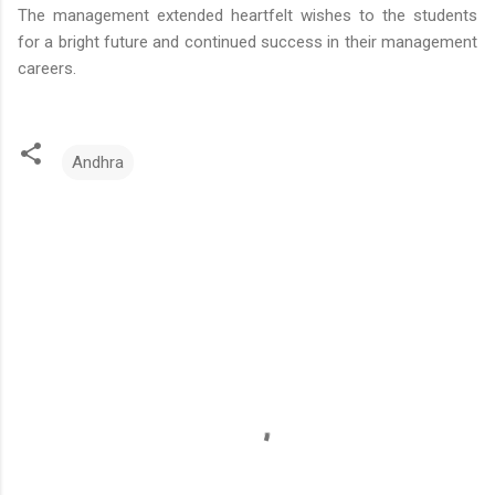
The management extended heartfelt wishes to the students
for a bright future and continued success in their management
careers.
Andhra
C
o
m
m
e
n
t
s