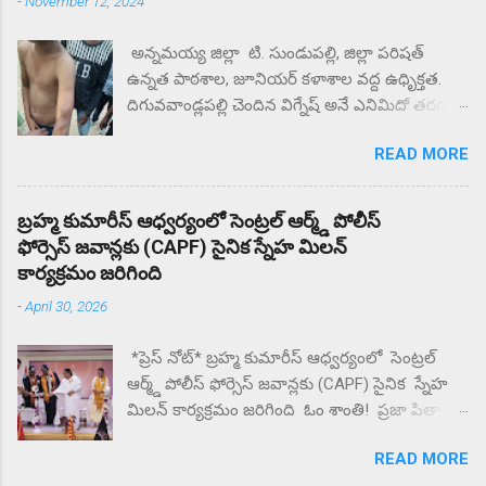
-
November 12, 2024
అన్నమయ్య జిల్లా టి. సుండుపల్లి, జిల్లా పరిషత్
ఉన్నత పాఠశాల, జూనియర్ కళాశాల వద్ద ఉధృిక్తత.
దిగువవాండ్లపల్లి చెందిన విగ్నేష్ అనే ఎనిమిదో తరగతి
విద్యార్థిని చితకబాదిన ఉపాధ్యాయుడు లోకేష్.
READ MORE
సృహకోల్పోయిన విద్యార్థి. జిల్లా పరిషత్ ఉన్నత
పాఠశాల వద్ద తల్లిదండ్రులు ధర్నా.. ఎందుకు కోట్టారని
తల్లిదండ్రులు ప్రశ్నిస్తే మీకు దిక్కున్నచోట చెప్పుకోండని
బ్రహ్మ కుమారీస్ ఆధ్వర్యంలో సెంట్రల్ ఆర్మ్డ్ పోలీస్
సంఘటన స్థలం నుంచి ఉడాయించాడంటున్న
ఫోర్సెస్ జవాన్లకు (CAPF) సైనిక స్నేహ మిలన్
తల్లిదండ్రులకు. దాదాపు రెండు గంటల నుంచి కళాశాల
కార్యక్రమం జరిగింది
వద్ద ఆందోళన చేస్తున్న గ్రామస్తులు. ఈ సంఘటనను
-
April 30, 2026
దారి మళ్ళించే విధంగా సహాయ సహకారాలు చేస్తున్న
పలు ఉపాధ్యాయులు తల్లిదండ్రులకు మందలిస్తున్న
*ప్రెస్ నోట్* బ్రహ్మ కుమారీస్ ఆధ్వర్యంలో సెంట్రల్
పలు ఉపాధ్యాయులు గంటల తరబడి తల్లిదండ్రులను
ఆర్మ్డ్ పోలీస్ ఫోర్సెస్ జవాన్లకు (CAPF) సైనిక స్నేహ
మందులిస్తున్న పలు ఉపాధ్యాయులు న్యాయం జరిగే
మిలన్ కార్యక్రమం జరిగింది ఓం శాంతి! ప్రజా పితా
వరకు ఇక్కడ నుంచి కదిలేది లేదని భీష్మించుకోని
బ్రహ్మా కుమారీస్ ఈశ్వరీయ విశ్వవిద్యాయం బొబ్బిలి
కుర్చోన్న గ్రామస్తులు.
READ MORE
న్యూ జగన్నాధపురం లో గల పరమాత్మ అనుభూతి