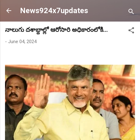
Skip to main content
News924x7updates
నాలుగు దశాబ్దాల్లో ఆరోసారి అధికారంలోకి...
-
June 04, 2024