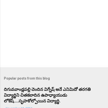
s
Popular posts from this blog
దిగువవాండ్లపల్లి చెందిన విగ్నేష్ అనే ఎనిమిదో తరగతి
విద్యార్థిని చితకబాదిన ఉపాధ్యాయుడు
లోకేష్....సృహకోల్పోయిన విద్యార్థి.