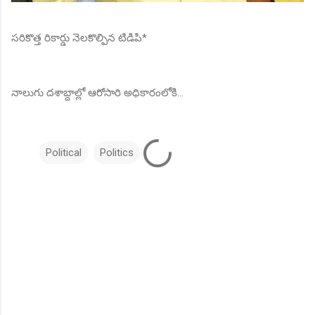
సరికొత్త రికార్డు నెలకొల్పిన టిడిపి*
నాలుగు దశాబ్దాల్లో ఆరోసారి అధికారంలోకి...
Political
Politics
C
o
m
m
e
n
t