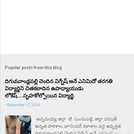
Popular posts from this blog
దిగువవాండ్లపల్లి చెందిన విగ్నేష్ అనే ఎనిమిదో తరగతి
విద్యార్థిని చితకబాదిన ఉపాధ్యాయుడు
లోకేష్....సృహకోల్పోయిన విద్యార్థి.
-
November 12, 2024
అన్నమయ్య జిల్లా టి. సుండుపల్లి, జిల్లా పరిషత్
ఉన్నత పాఠశాల, జూనియర్ కళాశాల వద్ద ఉధృిక్తత.
దిగువవాండ్లపల్లి చెందిన విగ్నేష్ అనే ఎనిమిదో తరగతి