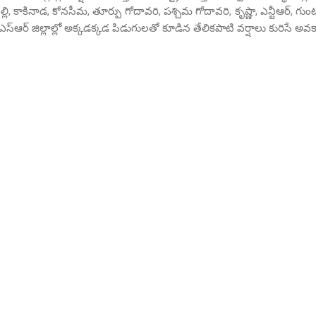
కాకినాడ, కోనసీమ, తూర్పు గోదావరి, పశ్చిమ గోదావరి, కృష్ణా, ఎన్టీఆర్, గుంటూ
ైఎస్ఆర్ జిల్లాల్లో అక్కడక్కడ పిడుగులతో కూడిన తేలికపాటి వర్షాలు కురిసే అవ