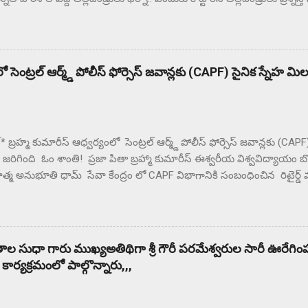
థలం నుంచి ఉడాయించాడంటున్న తల్లిదండ్రులకు. దాదాపు రెండు గంటల నుం
న గ్రామస్తులు. ఈ సంఘటనను దారి మళ్ళించే విధంగా సహాయ సహకారాలు చేస్త
్రులకు మందలిస్తున్న పలు ఉపాధ్యాయులు గంటల తరబడి తల్లిదండ్రులను మంద
లు న్యాయం జరిగే వరకు ఇక్కడ నుంచి కదిలేది లేదని భీష్మించుకోని కుర్చోన్న గ
 సెంట్రల్ ఆర్మ్డ్ పోలీస్ ఫోర్సెస్ జవాన్లకు (CAPF) సైనిక స్నేహ మి
ట్* బ్రహ్మ కుమారీస్ ఆధ్వర్యంలో సెంట్రల్ ఆర్మ్డ్ పోలీస్ ఫోర్సెస్ జవాన్లకు (CA
ం జరిగింది ఓం శాంతి! ప్రజా పితా బ్రహ్మా కుమారీస్ ఈశ్వరీయ విశ్వవిద్యాయం 
మ అనుభూతి ధామ్ సేవా కేంద్రం లో CAPF విభాగానికి సంబంధించిన రిటైర్డ్ 
 జవాన్ల తో స్నేహ మిలన్ కార్యక్రమం నిర్వహించారు దేశ రక్షణ కోసం , చేస్తున
రు. ఎల్లప్పుడూ దేశమంతా CAPF జవాన్ సోదరులకు ఋణపడి ఉంటుందని బ్రహ్
ు . ఈ సందర్భంగా విచ్చేసిన CAPF సైనిక సోదరులు అందరికీ శివ పరమాత్మ పరి
సంస్థ చేపడుతున్న 20 విభాగాల ద్వారా ప్రపంచంలో 140 దేశాలలో రకరకాల సే
ణతాల సుధా గారు ముఖ్యఅతిథిగా శ్రీ గౌరీ పరమేశ్వరుల సారీ ఊరేగింప
రి హద్దులో శత్రువులపై విజయం సాదిస్తున్నారు. మీ లో ఉండే కామ, క్రోధ,లో
్యక్రమంలో పాల్గొన్నారు,,,
 చేసి ఎలా విజయం సాధించాలో తెలియచేశారు. అనేక జిల్లాలనుండి విచ్చేసిన సై