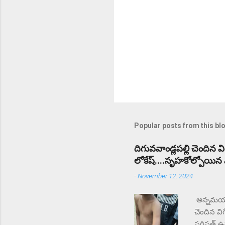
Popular posts from this bl
దిగువవాండ్లపల్లి చెందిన 
లోకేష్....సృహకోల్పోయిన విద
-
November 12, 2024
అన్నమయ్య 
చెందిన వి
పరిషత్ ఉన్