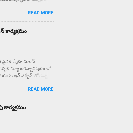
చి కళాశాల వద్ద ఆందోళన
READ MORE
ున్న పలు ఉపాధ్యాయులు
ులిస్తున్న పలు
్రామస్తులు.
లన్ కార్యక్రమం
PF) సైనిక స్నేహ మిలన్
బొబ్బిలి న్యూ జగన్నాధపురం లో
మరియు ఇన్ సర్వీస్ లో ఉన్న 70
్న త్యాగం , సేవలను
READ MORE
మ కుమారి రాజేశ్వరి అక్కయ్య
చయం నిచ్చి , బ్రహ్మా
వలను గూర్చి తెలియచేశారు.
ు కార్యక్రమం
భ,మోహ, అహంకారాలనే శత్రువులపై
నికు...