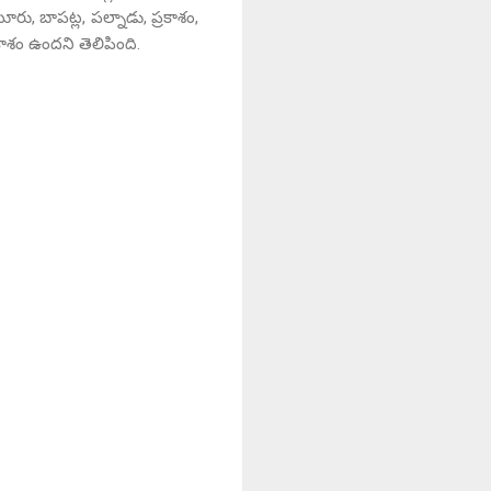
రు, బాపట్ల, పల్నాడు, ప్రకాశం,
కాశం ఉందని తెలిపింది.