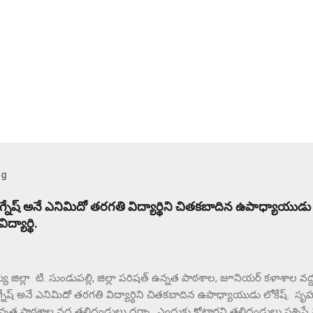
og
విగ్నేష్ అనే ఎనిమిదో తరగతి విద్యార్థిని చితకబాదిన ఉపాధ్యాయుడు
్యార్థి.
జిల్లా టి. సుండుపల్లి, జిల్లా పరిషత్ ఉన్నత పాఠశాల, జూనియర్ కళాశాల వద్ద ఉ
గ్నేష్ అనే ఎనిమిదో తరగతి విద్యార్థిని చితకబాదిన ఉపాధ్యాయుడు లోకేష్. సృహకో
నత పాఠశాల వద్ద తల్లిదండ్రులు ధర్నా.. ఎందుకు కోట్టారని తల్లిదండ్రులు ప్రశ్నిస్త