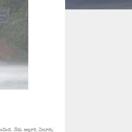
ల‌డించింది. నేడు అల్లూరి, ఏలూరు,