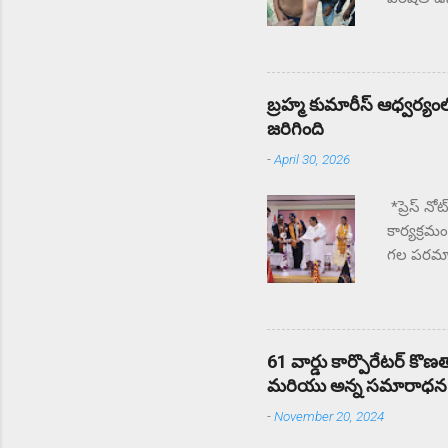
సంఘటన స్
చేస్తున్
తల్లిదండ
ఉపాధ్యాయు
బ్రహ్మ కుమారీస్ ఆధ్వర్యంలో
జరిగింది
-
April 30, 2026
*ప్రెస్ నో
కార్యక్రమ
గల పరమాత్
మంది CAPF
కొనియాడా
కొనియాడార
కుమారిస్ 
61 వార్డు కార్పొరేటర్ కొ
జవాన్లు స
మరియు అన్న సమారాధన కార
మెడిటేషన్
-
November 20, 2024