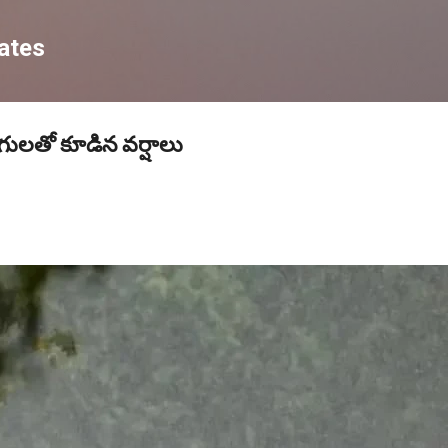
Skip to main content
ates
డుగులతో కూడిన వర్షాలు