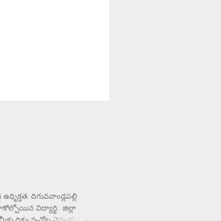
ధృిక్తత. దిగువవాండ్లపల్లి
ల్పోయిన విద్యార్థి. జిల్లా
ే మీకు దిక్కున్నచోట చెప్పుకోండని