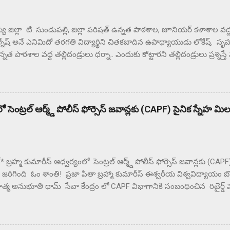
జిల్లా టి. సుండుపల్లి, జిల్లా పరిషత్ ఉన్నత పాఠశాల, జూనియర్ కళాశాల వద్ద ఉ
గ్నేష్ అనే ఎనిమిదో తరగతి విద్యార్థిని చితకబాదిన ఉపాధ్యాయుడు లోకేష్. సృహకో
నత పాఠశాల వద్ద తల్లిదండ్రులు ధర్నా.. ఎందుకు కోట్టారని తల్లిదండ్రులు ప్రశ్నిస్త
థలం నుంచి ఉడాయించాడంటున్న తల్లిదండ్రులకు. దాదాపు రెండు గంటల నుం
న గ్రామస్తులు. ఈ సంఘటనను దారి మళ్ళించే విధంగా సహాయ సహకారాలు చేస్త
్రులకు మందలిస్తున్న పలు ఉపాధ్యాయులు గంటల తరబడి తల్లిదండ్రులను మంద
లు న్యాయం జరిగే వరకు ఇక్కడ నుంచి కదిలేది లేదని భీష్మించుకోని కుర్చోన్న గ
 సెంట్రల్ ఆర్మ్డ్ పోలీస్ ఫోర్సెస్ జవాన్లకు (CAPF) సైనిక స్నేహ మి
ట్* బ్రహ్మ కుమారీస్ ఆధ్వర్యంలో సెంట్రల్ ఆర్మ్డ్ పోలీస్ ఫోర్సెస్ జవాన్లకు (CA
ం జరిగింది ఓం శాంతి! ప్రజా పితా బ్రహ్మా కుమారీస్ ఈశ్వరీయ విశ్వవిద్యాయం 
మ అనుభూతి ధామ్ సేవా కేంద్రం లో CAPF విభాగానికి సంబంధించిన రిటైర్డ్ 
 జవాన్ల తో స్నేహ మిలన్ కార్యక్రమం నిర్వహించారు దేశ రక్షణ కోసం , చేస్తున
రు. ఎల్లప్పుడూ దేశమంతా CAPF జవాన్ సోదరులకు ఋణపడి ఉంటుందని బ్రహ్
ు . ఈ సందర్భంగా విచ్చేసిన CAPF సైనిక సోదరులు అందరికీ శివ పరమాత్మ పరి