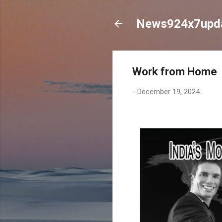
News924x7upd
Work from Home
-
December 19, 2024