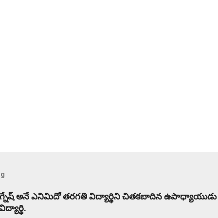
og
విగ్నేష్ అనే ఎనిమిదో తరగతి విద్యార్థిని చితకబాదిన ఉపాధ్యాయుడు
్యార్థి.