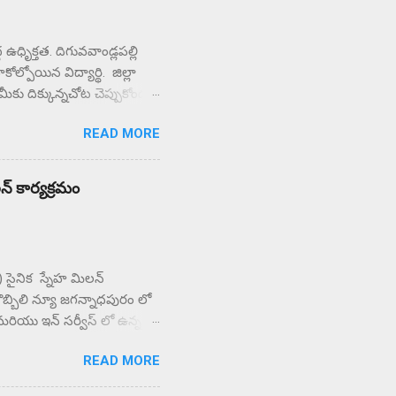
ధృిక్తత. దిగువవాండ్లపల్లి
ల్పోయిన విద్యార్థి. జిల్లా
ే మీకు దిక్కున్నచోట చెప్పుకోండని
చి కళాశాల వద్ద ఆందోళన
READ MORE
ున్న పలు ఉపాధ్యాయులు
ులిస్తున్న పలు
్రామస్తులు.
లన్ కార్యక్రమం
PF) సైనిక స్నేహ మిలన్
బొబ్బిలి న్యూ జగన్నాధపురం లో
మరియు ఇన్ సర్వీస్ లో ఉన్న 70
్న త్యాగం , సేవలను
READ MORE
మ కుమారి రాజేశ్వరి అక్కయ్య
చయం నిచ్చి , బ్రహ్మా