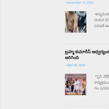
-
November 12, 2024
అన్నమయ్య 
చెందిన వి
పరిషత్ ఉన్
సంఘటన స్
చేస్తున్
తల్లిదండ
ఉపాధ్యాయు
బ్రహ్మ కుమారీస్ ఆధ్వర్యంలో
జరిగింది
-
April 30, 2026
*ప్రెస్ నో
కార్యక్రమ
గల పరమాత్
మంది CAPF
కొనియాడా
కొనియాడార