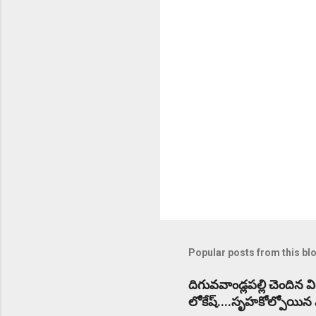
t
s
Popular posts from this bl
దిగువవాండ్లపల్లి చెందిన 
లోకేష్....సృహకోల్పోయిన విద