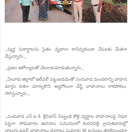
_వ్యర్థ పదార్థాలను సైతం వృధాగా కానివ్వకుండా చేపలకు మేతగా
వేస్తున్నారు._
_ప్రజల ఆరోగ్యాలతో చెలగాటమాడుతున్నారు._
_ఏలూరు జిల్లాలో ఇటీవలే పట్టుబడడంతో నందివాడ మండలాన్ని వాహన
మార్గం దిశగా మార్చుకొని అడ్డగోలుగా వేస్ట్ వాహనాలు రాకపోకలు
సాగిస్తున్నారు._
_నందివాడ ఎస్.ఐ కె. శ్రీనివాస్ సిబ్బంధి కోళ్ల వ్యర్ధాల వాహనాలపై నిఘా
పెట్టగా సోమవారం ఉదయం సమయంలో కుదరవల్లి గ్రామశివారుల్లో
నాలుగు ఐసర్ వాహనాలు వ్యర్ధాలు సుమారు 40 టన్నులు తరలిస్తుండగా