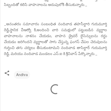
సిబ్బందితో కలిసి వాహనాలను అదుపులోకి తీసుకున్నారు._
_అనంతరం సమాచారం సంబంధిత నందివాడ తహసీల్దారి గురుమూర్తి
రెడ్డి,స్థానిక వీఆర్వో కి,అందించి వారి సమక్షంలో పట్టుబడిన వ్యర్ధాల
వాహనాలను నాశనం చేయడం, వాహన డ్రైవర్ లైసెన్సులను రద్దు
చేయడం జరిగిందని వ్యర్ధాలతో సాగు చేస్తున్న ఫంగస్ చేపల చెరువులను
గుర్తించి తగు చర్యలు తీసుకుంటామని నందివాడ తాసిల్దార్ గురుమూర్తి
రెడ్డి, మరియు నందివాడ మండలం ఎస్.ఐ కె.శ్రీనివాస్ పేర్కొన్నారు._
Andhra
C
o
m
m