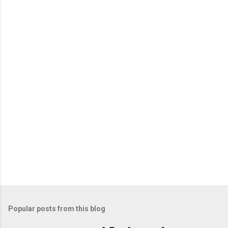
e
n
t
s
Popular posts from this blog