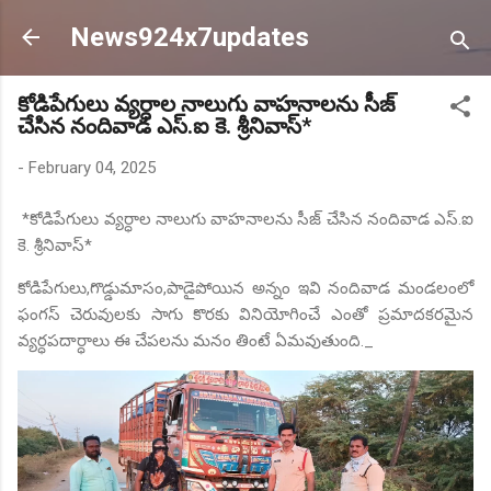
Skip to main content
News924x7updates
కోడిపేగులు వ్యర్ధాల నాలుగు వాహనాలను సీజ్
చేసిన నందివాడ ఎస్.ఐ కె. శ్రీనివాస్*
-
February 04, 2025
*కోడిపేగులు వ్యర్ధాల నాలుగు వాహనాలను సీజ్ చేసిన నందివాడ ఎస్.ఐ
కె. శ్రీనివాస్*
కోడిపేగులు,గొడ్డుమాసం,పాడైపోయిన అన్నం ఇవి నందివాడ మండలంలో
ఫంగస్ చెరువులకు సాగు కొరకు వినియోగించే ఎంతో ప్రమాదకరమైన
వ్యర్ధపదార్ధాలు ఈ చేపలను మనం తింటే ఏమవుతుంది._