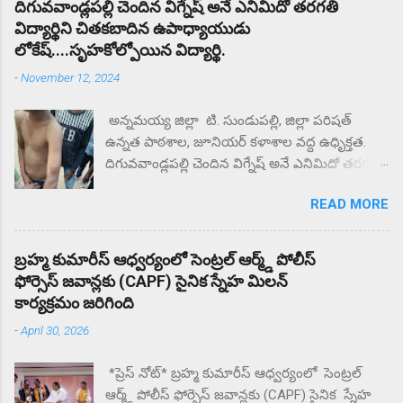
దిగువవాండ్లపల్లి చెందిన విగ్నేష్ అనే ఎనిమిదో తరగతి
విద్యార్థిని చితకబాదిన ఉపాధ్యాయుడు
లోకేష్....సృహకోల్పోయిన విద్యార్థి.
-
November 12, 2024
అన్నమయ్య జిల్లా టి. సుండుపల్లి, జిల్లా పరిషత్
ఉన్నత పాఠశాల, జూనియర్ కళాశాల వద్ద ఉధృిక్తత.
దిగువవాండ్లపల్లి చెందిన విగ్నేష్ అనే ఎనిమిదో తరగతి
విద్యార్థిని చితకబాదిన ఉపాధ్యాయుడు లోకేష్.
READ MORE
సృహకోల్పోయిన విద్యార్థి. జిల్లా పరిషత్ ఉన్నత
పాఠశాల వద్ద తల్లిదండ్రులు ధర్నా.. ఎందుకు కోట్టారని
తల్లిదండ్రులు ప్రశ్నిస్తే మీకు దిక్కున్నచోట చెప్పుకోండని
బ్రహ్మ కుమారీస్ ఆధ్వర్యంలో సెంట్రల్ ఆర్మ్డ్ పోలీస్
సంఘటన స్థలం నుంచి ఉడాయించాడంటున్న
ఫోర్సెస్ జవాన్లకు (CAPF) సైనిక స్నేహ మిలన్
తల్లిదండ్రులకు. దాదాపు రెండు గంటల నుంచి కళాశాల
కార్యక్రమం జరిగింది
వద్ద ఆందోళన చేస్తున్న గ్రామస్తులు. ఈ సంఘటనను
-
April 30, 2026
దారి మళ్ళించే విధంగా సహాయ సహకారాలు చేస్తున్న
పలు ఉపాధ్యాయులు తల్లిదండ్రులకు మందలిస్తున్న
*ప్రెస్ నోట్* బ్రహ్మ కుమారీస్ ఆధ్వర్యంలో సెంట్రల్
పలు ఉపాధ్యాయులు గంటల తరబడి తల్లిదండ్రులను
ఆర్మ్డ్ పోలీస్ ఫోర్సెస్ జవాన్లకు (CAPF) సైనిక స్నేహ
మందులిస్తున్న పలు ఉపాధ్యాయులు న్యాయం జరిగే