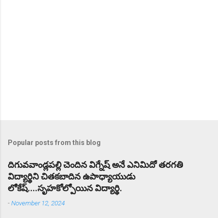
Popular posts from this blog
దిగువవాండ్లపల్లి చెందిన విగ్నేష్ అనే ఎనిమిదో తరగతి
విద్యార్థిని చితకబాదిన ఉపాధ్యాయుడు
లోకేష్....సృహకోల్పోయిన విద్యార్థి.
-
November 12, 2024