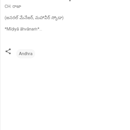
CH. రాజా
(జనరల్ మేనేజర్, మహావీర్ స్కోడా)
*Mīḍiyā āhvānaṁ*...
Andhra
C
o
m
m
e
n
t
s