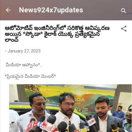
Skip to main content
News924x7updates
ఆటోమోటివ్ ఇంజినీరింగ్‌లో సరికొత్త ఆవిష్కరణ
అయిన *స్కోడా* కైలాక్ యొక్క ప్రత్యేకమైన
లాంచ్
-
January 27, 2025
మీడియా ఆహ్వానం*...
*ప్రియమైన మీడియా మెంబర్*