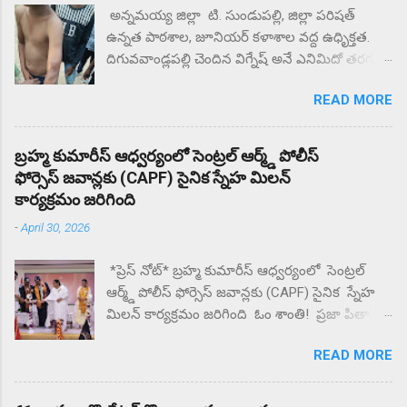
అన్నమయ్య జిల్లా టి. సుండుపల్లి, జిల్లా పరిషత్
ఉన్నత పాఠశాల, జూనియర్ కళాశాల వద్ద ఉధృిక్తత.
దిగువవాండ్లపల్లి చెందిన విగ్నేష్ అనే ఎనిమిదో తరగతి
విద్యార్థిని చితకబాదిన ఉపాధ్యాయుడు లోకేష్.
READ MORE
సృహకోల్పోయిన విద్యార్థి. జిల్లా పరిషత్ ఉన్నత
పాఠశాల వద్ద తల్లిదండ్రులు ధర్నా.. ఎందుకు కోట్టారని
తల్లిదండ్రులు ప్రశ్నిస్తే మీకు దిక్కున్నచోట చెప్పుకోండని
బ్రహ్మ కుమారీస్ ఆధ్వర్యంలో సెంట్రల్ ఆర్మ్డ్ పోలీస్
సంఘటన స్థలం నుంచి ఉడాయించాడంటున్న
ఫోర్సెస్ జవాన్లకు (CAPF) సైనిక స్నేహ మిలన్
తల్లిదండ్రులకు. దాదాపు రెండు గంటల నుంచి కళాశాల
కార్యక్రమం జరిగింది
వద్ద ఆందోళన చేస్తున్న గ్రామస్తులు. ఈ సంఘటనను
-
April 30, 2026
దారి మళ్ళించే విధంగా సహాయ సహకారాలు చేస్తున్న
పలు ఉపాధ్యాయులు తల్లిదండ్రులకు మందలిస్తున్న
*ప్రెస్ నోట్* బ్రహ్మ కుమారీస్ ఆధ్వర్యంలో సెంట్రల్
పలు ఉపాధ్యాయులు గంటల తరబడి తల్లిదండ్రులను
ఆర్మ్డ్ పోలీస్ ఫోర్సెస్ జవాన్లకు (CAPF) సైనిక స్నేహ
మందులిస్తున్న పలు ఉపాధ్యాయులు న్యాయం జరిగే
మిలన్ కార్యక్రమం జరిగింది ఓం శాంతి! ప్రజా పితా
వరకు ఇక్కడ నుంచి కదిలేది లేదని భీష్మించుకోని
బ్రహ్మా కుమారీస్ ఈశ్వరీయ విశ్వవిద్యాయం బొబ్బిలి
కుర్చోన్న గ్రామస్తులు.
READ MORE
న్యూ జగన్నాధపురం లో గల పరమాత్మ అనుభూతి
ధామ్ సేవా కేంద్రం లో CAPF విభాగానికి
సంబంధించిన రిటైర్డ్ మరియు ఇన్ సర్వీస్ లో ఉన్న 70