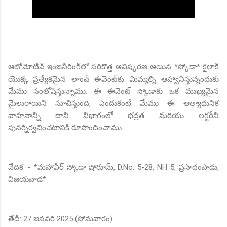
ఆటోమోటివ్ ఇంజినీరింగ్‌లో సరికొత్త ఆవిష్కరణ అయిన *స్కోడా* కైలాక్
యొక్క ప్రత్యేకమైన లాంచ్ ఈవెంట్‌కు మిమ్మల్ని ఆహ్వానిస్తున్నందుకు
మేము సంతోషిస్తున్నాము. ఈ ఈవెంట్ స్కోడాకు ఒక ముఖ్యమైన
మైలురాయిని సూచిస్తుంది, ఎందుకంటే మేము ఈ అత్యాధునిక
వాహనాన్ని దాని విభాగంలో భద్రత మరియు లగ్జరీని
పునర్నిర్వచించటానికి రూపొందించాము.
వేదిక :- *మహావీర్ స్కోడా షోరూమ్, D.No. 5-28, NH 5, ప్రసాదంపాడు,
విజయవాడ*
తేదీ: 27 జనవరి 2025 (సోమవారం)