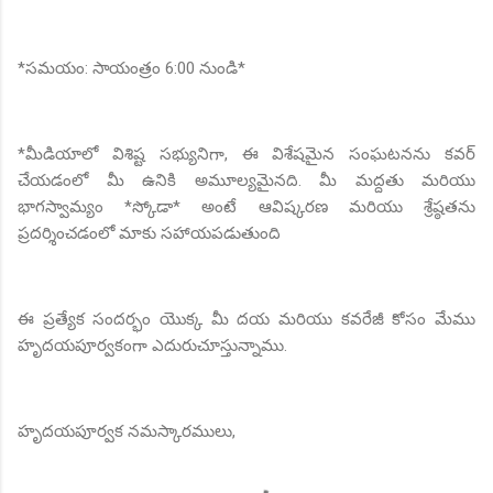
*సమయం: సాయంత్రం 6:00 నుండి*
*మీడియాలో విశిష్ట సభ్యునిగా, ఈ విశేషమైన సంఘటనను కవర్
చేయడంలో మీ ఉనికి అమూల్యమైనది. మీ మద్దతు మరియు
భాగస్వామ్యం *స్కోడా* అంటే ఆవిష్కరణ మరియు శ్రేష్ఠతను
ప్రదర్శించడంలో మాకు సహాయపడుతుంది
ఈ ప్రత్యేక సందర్భం యొక్క మీ దయ మరియు కవరేజీ కోసం మేము
హృదయపూర్వకంగా ఎదురుచూస్తున్నాము.
హృదయపూర్వక నమస్కారములు,