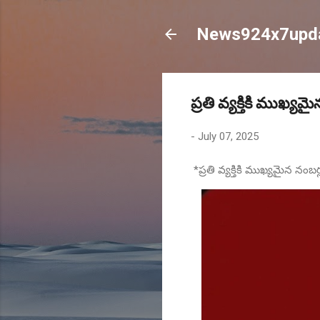
News924x7upd
ప్రతి వ్యక్తికి ముఖ్యమ
-
July 07, 2025
*ప్రతి వ్యక్తికి ముఖ్యమైన నంబర్ల