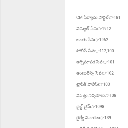
____________________
CM ఫిర్యాదు పోర్టల్👉181
విద్యుత్ సేవ👉1912
జంతు సేవ👉1962
పోలీస్ సేవ👉112,100
అగ్నిమాపక సేవ👉101
అంబులెన్స్ సేవ👉102
ట్రాఫిక్ పోలీస్👉103
విపత్తు నిర్వహణ👉108
చైల్డ్ లైన్👉1098
రైల్వే విచారణ👉139