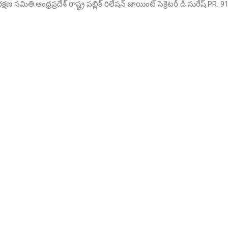
 సమితి.ఆంధ్రప్రదేశ్ రాష్ట్ర పబ్లిక్ రిలేషన్ జాయింట్ సెక్రెటరీ డి సురేష్.P