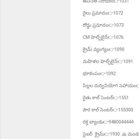
అవినీతి నిరోధకం👉1031
రైలు ప్రమాదం👉1072
రోడ్డు ప్రమాదం👉1073
CM హెల్ప్‌లైన్👉1076
క్రైమ్ వ్యంగ్యం👉1090
మహిళల హెల్ప్‌లైన్👉1091
భూకంపం👉1092
పిల్లల దుర్వినియోగ సహాయం
రైతు కాల్ సెంటర్👉1551
పౌర కాల్ సెంటర్👉155300
రక్త బ్యాంకు👉9480044444
సైబర్ క్రైమ్👉1930. 🙏 మండల