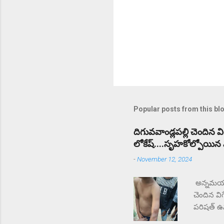
Popular posts from this bl
దిగువవాండ్లపల్లి చెందిన 
లోకేష్....సృహకోల్పోయిన విద
-
November 12, 2024
అన్నమయ్య 
చెందిన వి
పరిషత్ ఉన్
సంఘటన స్