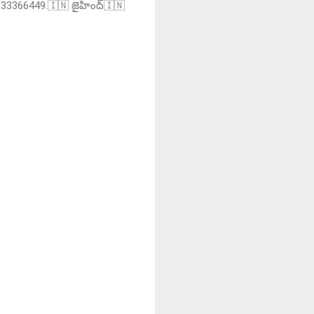
R. 9133366449.🇮🇳 జైహింద్🇮🇳