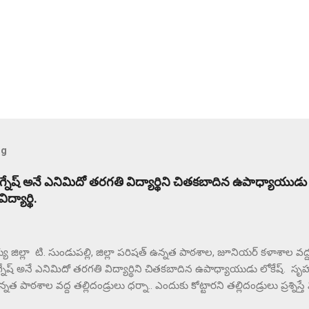
og
విగ్నేష్ అనే ఎనిమిదో తరగతి విద్యార్థిని చితకబాదిన ఉపాధ్యాయుడు
్యార్థి.
జిల్లా టి. సుండుపల్లి, జిల్లా పరిషత్ ఉన్నత పాఠశాల, జూనియర్ కళాశాల వద్ద ఉ
గ్నేష్ అనే ఎనిమిదో తరగతి విద్యార్థిని చితకబాదిన ఉపాధ్యాయుడు లోకేష్. సృహకో
నత పాఠశాల వద్ద తల్లిదండ్రులు ధర్నా.. ఎందుకు కోట్టారని తల్లిదండ్రులు ప్రశ్నిస్త
థలం నుంచి ఉడాయించాడంటున్న తల్లిదండ్రులకు. దాదాపు రెండు గంటల నుం