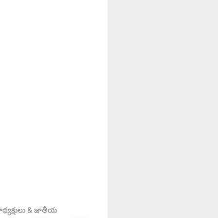
ాధ్యక్షులు & జాతీయ