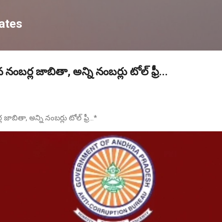
Skip to main content
ates
ైన నంబర్ల జాబితా, అన్ని నంబర్లు టోల్ ఫ్రీ...
 జాబితా, అన్ని నంబర్లు టోల్ ఫ్రీ...*