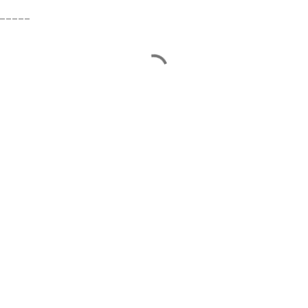
_____