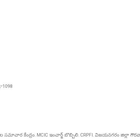
👉1098
 సమాచార కేంద్రం. MCIC ఇంచార్జ్ బొబ్బిలి. CRPFI. విజయనగరం జిల్లా గౌరవ