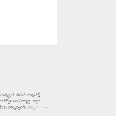
ధృిక్తత. దిగువవాండ్లపల్లి
ల్పోయిన విద్యార్థి. జిల్లా
ే మీకు దిక్కున్నచోట చెప్పుకోండని
చి కళాశాల వద్ద ఆందోళన