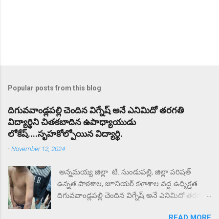
Popular posts from this blog
దిగువవాండ్లపల్లి చెందిన విగ్నేష్ అనే ఎనిమిదో తరగతి
విద్యార్థిని చితకబాదిన ఉపాధ్యాయుడు
లోకేష్....సృహకోల్పోయిన విద్యార్థి.
-
November 12, 2024
అన్నమయ్య జిల్లా టి. సుండుపల్లి, జిల్లా పరిషత్
ఉన్నత పాఠశాల, జూనియర్ కళాశాల వద్ద ఉధృిక్తత.
దిగువవాండ్లపల్లి చెందిన విగ్నేష్ అనే ఎనిమిదో తరగతి
విద్యార్థిని చితకబాదిన ఉపాధ్యాయుడు లోకేష్.
READ MORE
సృహకోల్పోయిన విద్యార్థి. జిల్లా పరిషత్ ఉన్నత