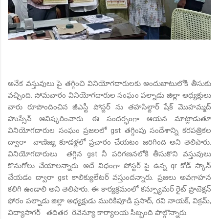
అనేక వస్తువులు పై తగ్గించి వినియోగదారులకు అందుబాటులోకి తీసుకు
వచ్చింది. సోమవారం వినియోగదారుల సంఘం పల్నాడు జిల్లా అధ్యక్షులు
వారు రూపొందించిన జీఎస్టీ పోస్టర్ ను తహసిల్దార్ షేక్ మొహమ్మద్
హుస్సేన్ ఆవిష్కరించారు. ఈ సందర్భంగా ఆయన మాట్లాడుతూ
వినియోగదారుల సంఘం ప్రజలలో gst తగ్గింపు సందేశాన్ని కరపత్రికల
ద్వారా వాణిజ్య కూడళ్లలో ప్రచారం చేయటం జరిగింది అని తెలిపారు.
వినియోగదారులు తగ్గిన gst నీ పరిగణనలోకి తీసుకొని వస్తువులు
కొనుగోలు చేయాలన్నారు. అదే విధంగా పోస్టర్ పై ఉన్న qr కోడ్ స్కాన్
చేయడం ద్వారా gst కాలిక్యులేటర్ వస్తుందన్నారు. ప్రజలు అవగాహన
కలిగి ఉండాలి అని తెలిపారు. ఈ కార్యక్రమంలో కన్స్యూమర్ రైట్ ప్రొటెక్షన్
ఫోరం పల్నాడు జిల్లా అధ్యక్షుడు మురికిపూడి ప్రసాద్, రవి నాయక్, విక్రమ్,
విద్యాసాగర్ తదితర రెవెన్యూ కార్యాలయ సిబ్బంది పాల్గొన్నారు.