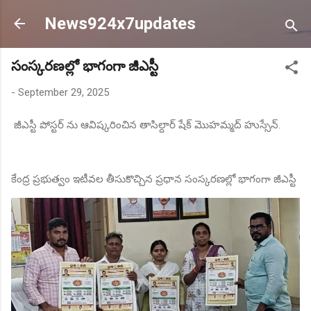
Skip to main content
News924x7updates
సంస్కరణల్లో భాగంగా జీఎస్టీ
-
September 29, 2025
జీఎస్టీ పోస్టర్ ను ఆవిష్కరించిన తాసిల్దార్ షేక్ మొహమ్మద్ హుస్సేన్.
కేంద్ర ప్రభుత్వం ఇటీవల తీసుకొచ్చిన ప్రధాన సంస్కరణల్లో భాగంగా జీఎస్టీ