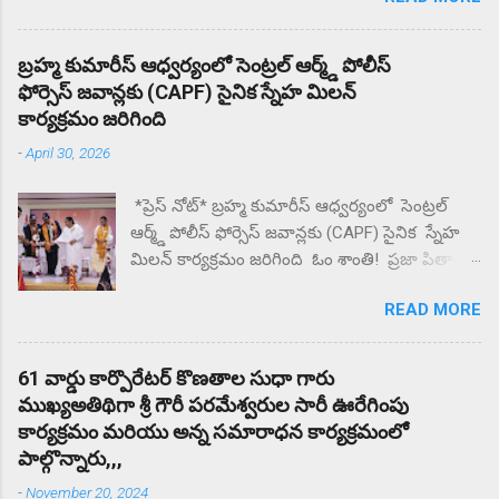
పాఠశాల వద్ద తల్లిదండ్రులు ధర్నా.. ఎందుకు కోట్టారని
తల్లిదండ్రులు ప్రశ్నిస్తే మీకు దిక్కున్నచోట చెప్పుకోండని
బ్రహ్మ కుమారీస్ ఆధ్వర్యంలో సెంట్రల్ ఆర్మ్డ్ పోలీస్
సంఘటన స్థలం నుంచి ఉడాయించాడంటున్న
ఫోర్సెస్ జవాన్లకు (CAPF) సైనిక స్నేహ మిలన్
తల్లిదండ్రులకు. దాదాపు రెండు గంటల నుంచి కళాశాల
కార్యక్రమం జరిగింది
వద్ద ఆందోళన చేస్తున్న గ్రామస్తులు. ఈ సంఘటనను
-
April 30, 2026
దారి మళ్ళించే విధంగా సహాయ సహకారాలు చేస్తున్న
పలు ఉపాధ్యాయులు తల్లిదండ్రులకు మందలిస్తున్న
*ప్రెస్ నోట్* బ్రహ్మ కుమారీస్ ఆధ్వర్యంలో సెంట్రల్
పలు ఉపాధ్యాయులు గంటల తరబడి తల్లిదండ్రులను
ఆర్మ్డ్ పోలీస్ ఫోర్సెస్ జవాన్లకు (CAPF) సైనిక స్నేహ
మందులిస్తున్న పలు ఉపాధ్యాయులు న్యాయం జరిగే
మిలన్ కార్యక్రమం జరిగింది ఓం శాంతి! ప్రజా పితా
వరకు ఇక్కడ నుంచి కదిలేది లేదని భీష్మించుకోని
బ్రహ్మా కుమారీస్ ఈశ్వరీయ విశ్వవిద్యాయం బొబ్బిలి
కుర్చోన్న గ్రామస్తులు.
READ MORE
న్యూ జగన్నాధపురం లో గల పరమాత్మ అనుభూతి
ధామ్ సేవా కేంద్రం లో CAPF విభాగానికి
సంబంధించిన రిటైర్డ్ మరియు ఇన్ సర్వీస్ లో ఉన్న 70
61 వార్డు కార్పొరేటర్ కొణతాల సుధా గారు
మంది CAPF జవాన్ల తో స్నేహ మిలన్ కార్యక్రమం
ముఖ్యఅతిథిగా శ్రీ గౌరీ పరమేశ్వరుల సారీ ఊరేగింపు
నిర్వహించారు దేశ రక్షణ కోసం , చేస్తున్న త్యాగం ,
కార్యక్రమం మరియు అన్న సమారాధన కార్యక్రమంలో
సేవలను కొనియాడారు. ఎల్లప్పుడూ దేశమంతా CAPF
పాల్గొన్నారు,,,
జవాన్ సోదరులకు ఋణపడి ఉంటుందని బ్రహ్మ
-
November 20, 2024